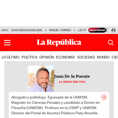
HOY
CASO MOCHASUELDOS
MIGUEL TORRES
LEY PULPÍN
PRECIO DEL
LO ÚLTIMO
POLÍTICA
OPINIÓN
ECONOMÍA
SOCIEDAD
MUNDO
CIE
Juan De la Puente
LA MITAD MÁS UNO
+
Abogado y politólogo. Egresado de la UNMSM,
Magíster en Ciencias Penales y candidato a Doctor en
Filosofía (UNMSM). Profesor en la USMP y UNMSM.
Director del Portal de Asuntos Públicos Pata Amarilla.