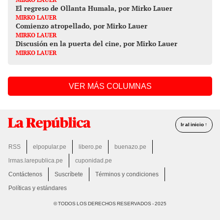
El regreso de Ollanta Humala, por Mirko Lauer
MIRKO LAUER
Comienzo atropellado, por Mirko Lauer
MIRKO LAUER
Discusión en la puerta del cine, por Mirko Lauer
MIRKO LAUER
VER MÁS COLUMNAS
Ir al inicio ↑
RSS
elpopular.pe
libero.pe
buenazo.pe
lrmas.larepublica.pe
cuponidad.pe
Contáctenos
Suscríbete
Términos y condiciones
Políticas y estándares
© TODOS LOS DERECHOS RESERVADOS - 2025