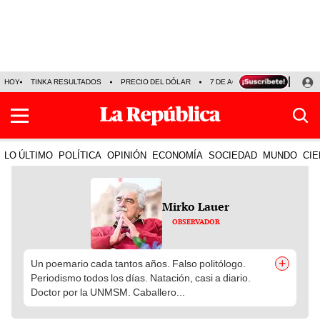
HOY
TINKA RESULTADOS
PRECIO DEL DÓLAR
7 DE AGOSTO
OLLANTA H
LO ÚLTIMO
POLÍTICA
OPINIÓN
ECONOMÍA
SOCIEDAD
MUNDO
CIE
Mirko Lauer
OBSERVADOR
+
Un poemario cada tantos años. Falso politólogo.
Periodismo todos los días. Natación, casi a diario.
Doctor por la UNMSM. Caballero...