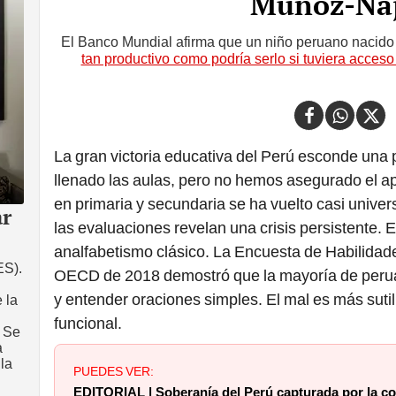
Muñoz-Ná
El Banco Mundial afirma que un niño peruano nacido
tan productivo como podría serlo si tuviera acces
La gran victoria educativa del Perú esconde una
llenado las aulas, pero no hemos asegurado el a
en primaria y secundaria se ha vuelto casi univer
r
las evaluaciones revelan una crisis persistente. 
analfabetismo clásico. La Encuesta de Habilidad
ES).
OECD de 2018 demostró que la mayoría de perua
y entender oraciones simples. El mal es más sutil
 la
funcional.
. Se
a
 la
PUEDES VER:
EDITORIAL | Soberanía del Perú capturada por la co