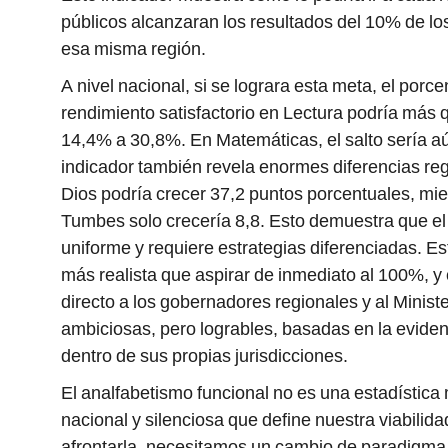
públicos alcanzaran los resultados del 10% de lo
esa misma región.
A nivel nacional, si se lograra esta meta, el porc
rendimiento satisfactorio en Lectura podría más
14,4% a 30,8%. En Matemáticas, el salto sería a
indicador también revela enormes diferencias re
Dios podría crecer 37,2 puntos porcentuales, mie
Tumbes solo crecería 8,8. Esto demuestra que el
uniforme y requiere estrategias diferenciadas. E
más realista que aspirar de inmediato al 100%, y 
directo a los gobernadores regionales y al Minist
ambiciosas, pero logrables, basadas en la eviden
dentro de sus propias jurisdicciones.
El analfabetismo funcional no es una estadístic
nacional y silenciosa que define nuestra viabilid
afrontarla, necesitamos un cambio de paradigma