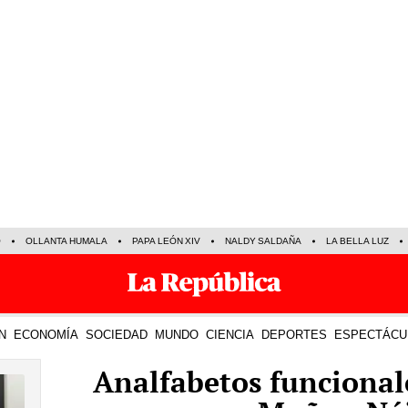
O
OLLANTA HUMALA
PAPA LEÓN XIV
NALDY SALDAÑA
LA BELLA LUZ
N
ECONOMÍA
SOCIEDAD
MUNDO
CIENCIA
DEPORTES
ESPECTÁCU
Analfabetos funcional