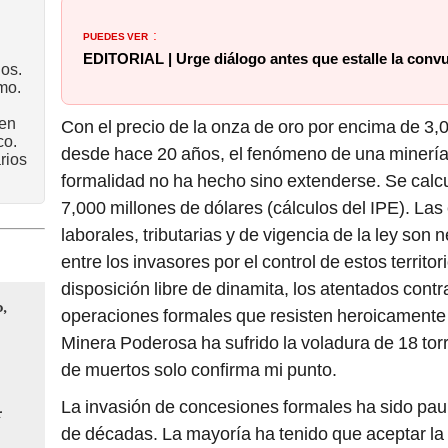
PUEDES VER
:
EDITORIAL | Urge diálogo antes que estalle la conv
os.
mo.
 en
Con el precio de la onza de oro por encima de 3,0
co.
desde hace 20 años, el fenómeno de una minería a
rios
formalidad no ha hecho sino extenderse. Se cal
7,000 millones de dólares (cálculos del IPE). La
laborales, tributarias y de vigencia de la ley son 
entre los invasores por el control de estos territ
disposición libre de dinamita, los atentados contra
o,
operaciones formales que resisten heroicamente
Minera Poderosa ha sufrido la voladura de 18 torr
de muertos solo confirma mi punto.
La invasión de concesiones formales ha sido paul
r
de décadas. La mayoría ha tenido que aceptar la 