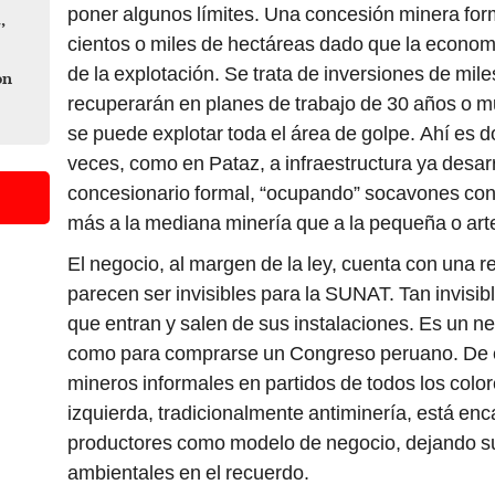
poner algunos límites. Una concesión minera form
,
cientos o miles de hectáreas dado que la economía
de la explotación. Se trata de inversiones de mil
on
recuperarán en planes de trabajo de 30 años o 
se puede explotar toda el área de golpe. Ahí es 
veces, como en Pataz, a infraestructura ya desarr
concesionario formal, “ocupando” socavones co
más a la mediana minería que a la pequeña o art
El negocio, al margen de la ley, cuenta con una r
parecen ser invisibles para la SUNAT. Tan invisib
que entran y salen de sus instalaciones. Es un n
como para comprarse un Congreso peruano. De es
mineros informales en partidos de todos los color
izquierda, tradicionalmente antiminería, está en
productores como modelo de negocio, dejando 
ambientales en el recuerdo.