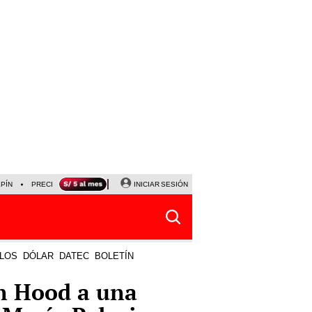
LPÍN
PRECIO DEL DÓLAR
CORTE DE LUZ
INICIAR SESIÓN
VIERNES 7 DE AGOSTO
ALBER
LOS
DÓLAR
DATEC
BOLETÍN
in Hood a una