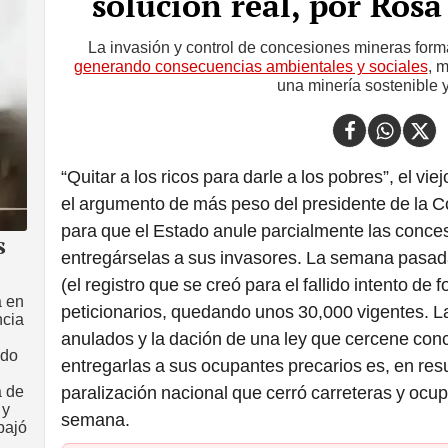
solución real, por Rosa
La invasión y control de concesiones mineras formal
generando consecuencias ambientales y sociales
, 
una minería sostenible y
“Quitar a los ricos para darle a los pobres”, el vi
el argumento de más peso del presidente de la 
para que el Estado anule parcialmente las conce
s
entregárselas a sus invasores. La semana pasad
(el registro que se creó para el fallido intento de
a en
peticionarios, quedando unos 30,000 vigentes. La 
ncia
anulados y la dación de una ley que cercene con
ido
entregarlas a sus ocupantes precarios es, en re
a de
paralización nacional que cerró carreteras y ocu
 y
semana.
bajó