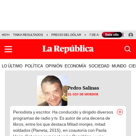
HOY
TINKA RESULTADOS
PRECIO DEL DÓLAR
7 DE AGOSTO
OLLANTA H
LO ÚLTIMO
POLÍTICA
OPINIÓN
ECONOMÍA
SOCIEDAD
MUNDO
CIE
Pedro Salinas
EL OJO DE MORDOR
+
Periodista y escritor. Ha conducido y dirigido diversos
programas de radio y tv. Es autor de una decena de
libros, entre los que destaca Mitad monjes, mitad
soldados (Planeta, 2015), en coautoría con Paola