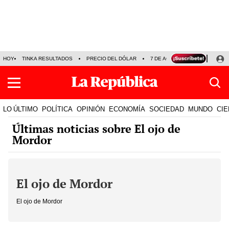
HOY
TINKA RESULTADOS
PRECIO DEL DÓLAR
7 DE AGOSTO
OLLANTA H
LO ÚLTIMO
POLÍTICA
OPINIÓN
ECONOMÍA
SOCIEDAD
MUNDO
CIE
Últimas noticias sobre El ojo de
Mordor
El ojo de Mordor
El ojo de Mordor