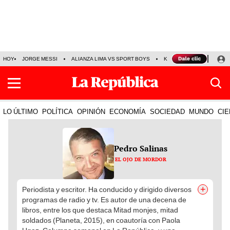
HOY
JORGE MESSI
ALIANZA LIMA VS SPORT BOYS
KENJI FUJIMORI
PRE
LO ÚLTIMO
POLÍTICA
OPINIÓN
ECONOMÍA
SOCIEDAD
MUNDO
CIE
Pedro Salinas
EL OJO DE MORDOR
+
Periodista y escritor. Ha conducido y dirigido diversos
programas de radio y tv. Es autor de una decena de
libros, entre los que destaca Mitad monjes, mitad
soldados (Planeta, 2015), en coautoría con Paola