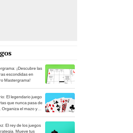
egos
rgrama: ¡Descubre las
ras escondidas en
ro Mastergrama!
rio: El legendario juego
rtas que nunca pasa de
 Organiza el mazo y
stra tu habilidad.
z: El rey de los juegos
trategia. Mueve tus