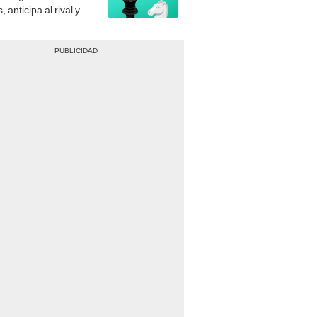
, anticipa al rival y
gue el jaque mate.