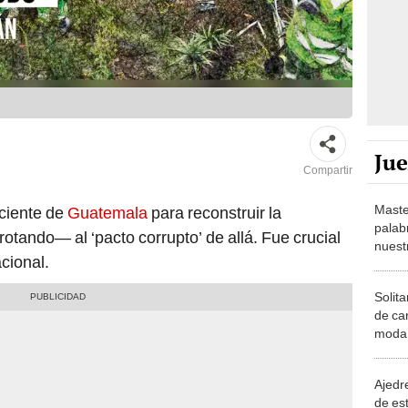
Ju
Compartir
Maste
eciente de
Guatemala
para reconstruir la
palab
tando— al ‘pacto corrupto’ de allá. Fue crucial
nuest
cional.
Solita
de ca
moda.
demue
Ajedre
de es