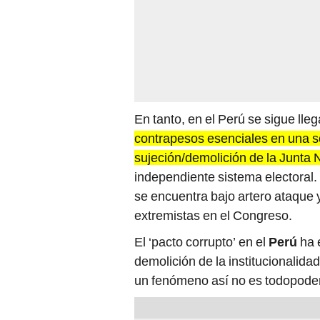
En tanto, en el Perú se sigue ll
contrapesos esenciales en una s
sujeción/demolición de la Junta N
independiente sistema electoral.
se encuentra bajo artero ataque 
extremistas en el Congreso.
El ‘pacto corrupto’ en el
Perú
ha 
demolición de la institucionalida
un fenómeno así no es todopode