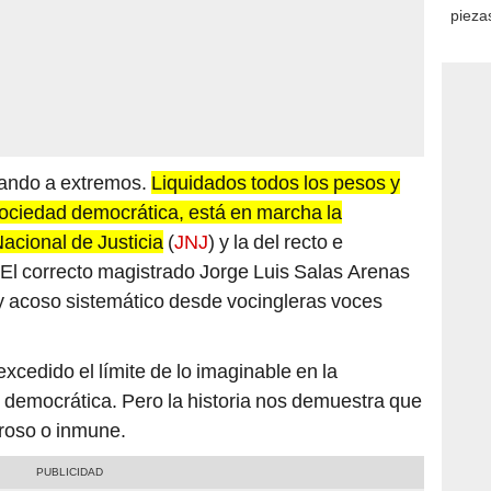
piezas
consi
egando a extremos.
Liquidados todos los pesos y
ociedad democrática, está en marcha la
acional de Justicia
(
JNJ
) y la del recto e
 El correcto magistrado Jorge Luis Salas Arenas
y acoso sistemático desde vocingleras voces
excedido el límite de lo imaginable en la
d democrática. Pero la historia nos demuestra que
roso o inmune.