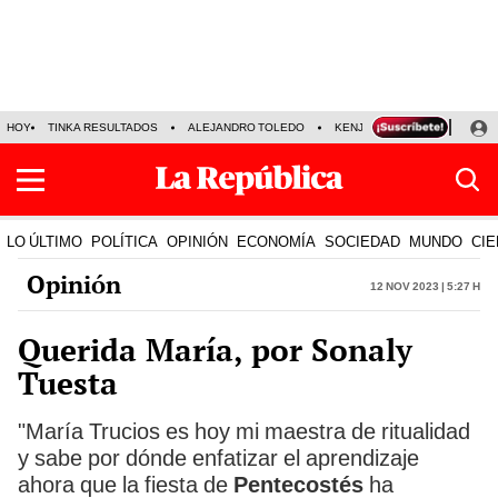
HOY
TINKA RESULTADOS
ALEJANDRO TOLEDO
KENJI FUJIMORI
PRECIO
LO ÚLTIMO
POLÍTICA
OPINIÓN
ECONOMÍA
SOCIEDAD
MUNDO
CIE
Opinión
12 Nov 2023 | 5:27 h
Querida María, por Sonaly
Tuesta
"María Trucios es hoy mi maestra de ritualidad
y sabe por dónde enfatizar el aprendizaje
ahora que la fiesta de
Pentecostés
ha