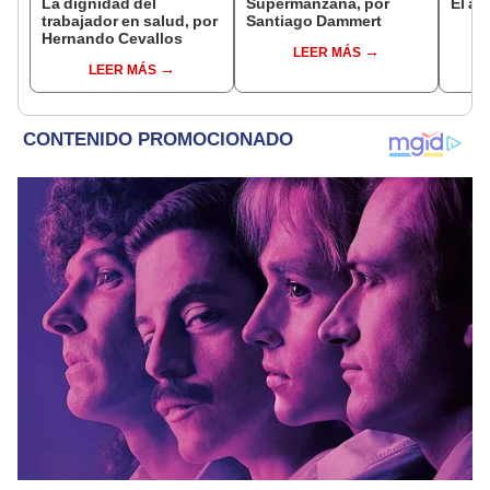
La dignidad del
Supermanzana, por
El ap
trabajador en salud, por
Santiago Dammert
Hernando Cevallos
LEER MÁS
LEER MÁS