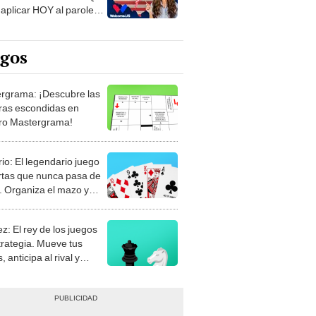
aplicar HOY al parole
itario
egos
rgrama: ¡Descubre las
ras escondidas en
ro Mastergrama!
rio: El legendario juego
rtas que nunca pasa de
 Organiza el mazo y
stra tu habilidad.
z: El rey de los juegos
trategia. Mueve tus
, anticipa al rival y
gue el jaque mate.