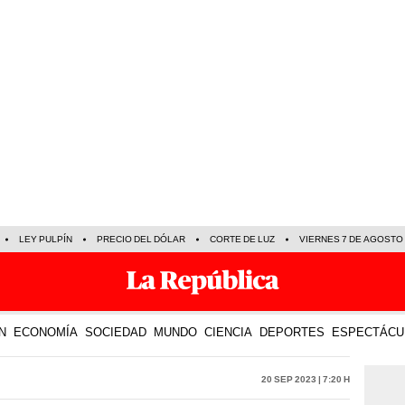
LEY PULPÍN
PRECIO DEL DÓLAR
CORTE DE LUZ
VIERNES 7 DE AGOSTO
N
ECONOMÍA
SOCIEDAD
MUNDO
CIENCIA
DEPORTES
ESPECTÁCU
20 Sep 2023 | 7:20 h