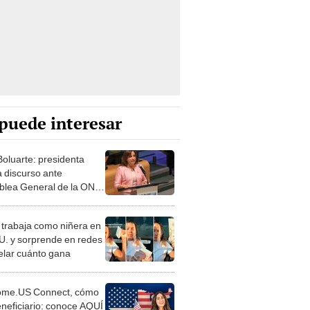
puede interesar
Boluarte: presidenta
a discurso ante
lea General de la ONU
eva York
 trabaja como niñera en
U. y sorprende en redes
velar cuánto gana
ome.US Connect, cómo
eneficiario: conoce AQUÍ