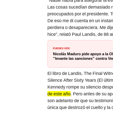
“Nadie había para asegurar la e
Las cosas sucedían demasiado r
preocupados por el presidente. 
De eso me di cuenta en un insta
perdiera o desapareciera. Me dije
hice”, relató Paul Landis, de 88 
PUEDES VER:
Nicolás Maduro pide apoyo a la O
“levante las sanciones” contra V
El libro de Landis, The Final Wi
Silence After Sixty Years (El últi
Kennedy rompe su silencio desp
de este año
. Pero antes de su ap
son adelanto de que su testimoni
única que destrozó el cuello y l