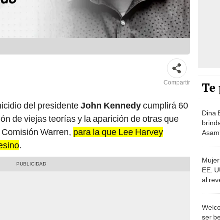
Compartir
Te 
icidio del presidente
John Kennedy
cumplirá 60
Dina 
ón de viejas teorías y la aparición de otras que
brind
la Comisión Warren,
para la que Lee Harvey
Asamb
en Nu
sesino
.
Mujer
EE. U
al re
Welc
ser b