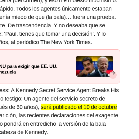
scena (del crimen), y eso me molestó muchísimo.
ápido. Todos los agentes únicamente estaban
Tenía miedo de que (la bala)… fuera una prueba.
nte. De trascendencia. Y no deseaba que se
: ‘Paul, tienes que tomar una decisión’. Y lo
años, al periódico The New York Times.
NU para exigir que EE. UU.
enezuela
tness: A Kennedy Secret Service Agent Breaks His
mo testigo: Un agente del servicio secreto de
ués de 60 años),
será publicado el 10 de octubre
arición, las recientes declaraciones del exagente
o pondrá en entredicho la versión de la bala
a cabeza de Kennedy.