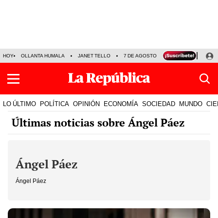
HOY
OLLANTA HUMALA
JANET TELLO
7 DE AGOSTO
TINKA RESULTADOS
LO ÚLTIMO
POLÍTICA
OPINIÓN
ECONOMÍA
SOCIEDAD
MUNDO
CIE
Últimas noticias sobre Ángel Páez
Ángel Páez
Ángel Páez