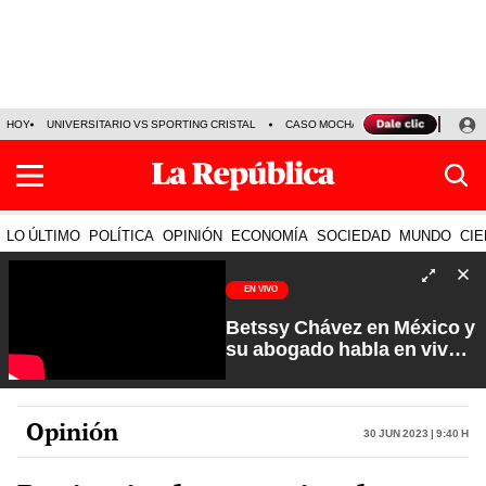
HOY
UNIVERSITARIO VS SPORTING CRISTAL
CASO MOCHASUELDOS
MIGUEL
LO ÚLTIMO
POLÍTICA
OPINIÓN
ECONOMÍA
SOCIEDAD
MUNDO
CIE
EN VIVO
Betssy Chávez en México y
su abogado habla en vivo |
Que No Se Te Olvide con
Carlos Cornejo
Opinión
30 Jun 2023 | 9:40 h