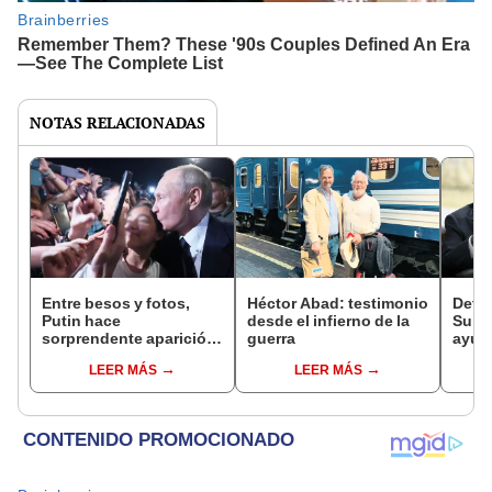
NOTAS RELACIONADAS
Entre besos y fotos,
Héctor Abad: testimonio
Detie
Putin hace
desde el infierno de la
Surov
sorprendente aparición
guerra
ayuda
en público tras rebelión
grup
LEER MÁS
LEER MÁS
del grupo Wagner