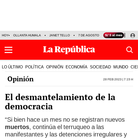
HOY
OLLANTA HUMALA
JANET TELLO
7 DE AGOSTO
TINKA RESULTADOS
LO ÚLTIMO
POLÍTICA
OPINIÓN
ECONOMÍA
SOCIEDAD
MUNDO
CIE
Opinión
28 Feb 2023 | 7:15 h
El desmantelamiento de la
democracia
“Si bien hace un mes no se registran nuevos
muertos
, continúa el terruqueo a las
manifestantes y las detenciones irregulares y