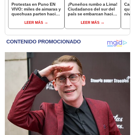
Protestas en Puno EN
¡Puneños rumbo a Lima!
Cami
VIVO: miles de aimaras y
Ciudadanos del sur del
que 
quechuas parten hacia
país se embarcan hacia
nivel
la capital para continuar
la capital del Perú
LEER MÁS
LEER MÁS
movilización