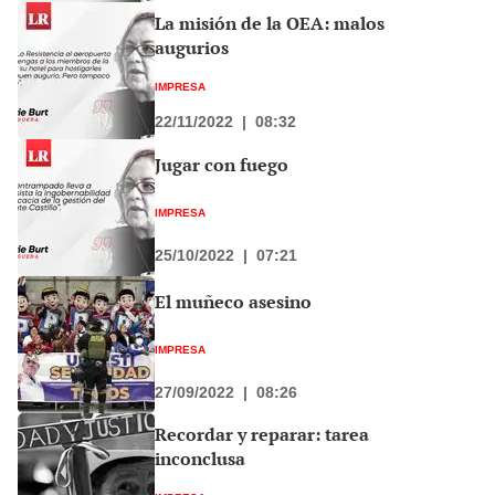
La misión de la OEA: malos
augurios
IMPRESA
22/11/2022
|
08:32
Jugar con fuego
IMPRESA
25/10/2022
|
07:21
El muñeco asesino
IMPRESA
27/09/2022
|
08:26
Recordar y reparar: tarea
inconclusa