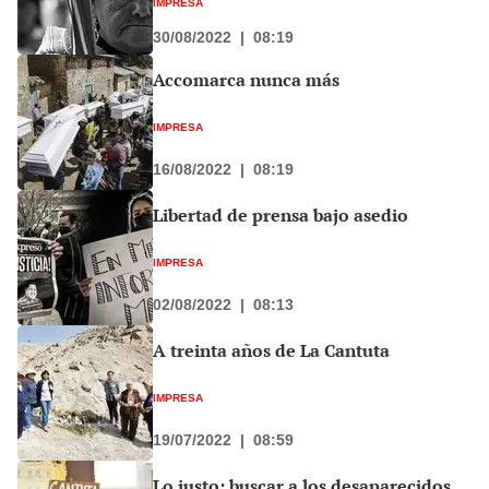
IMPRESA
30/08/2022
|
08:19
Accomarca nunca más
IMPRESA
16/08/2022
|
08:19
Libertad de prensa bajo asedio
IMPRESA
02/08/2022
|
08:13
A treinta años de La Cantuta
IMPRESA
19/07/2022
|
08:59
Lo justo: buscar a los desaparecidos