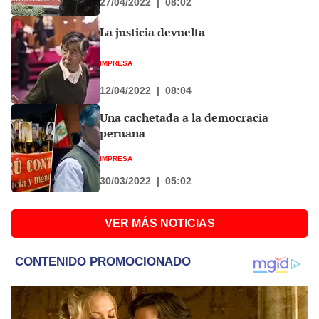
27/04/2022
|
08:02
La justicia devuelta
IMPRESA
12/04/2022
|
08:04
Una cachetada a la democracia
peruana
IMPRESA
30/03/2022
|
05:02
VER MÁS NOTICIAS