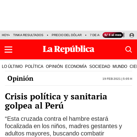
HOY
TINKA RESULTADOS
PRECIO DEL DÓLAR
7 DE AGOSTO
OLLANTA H
LO ÚLTIMO
POLÍTICA
OPINIÓN
ECONOMÍA
SOCIEDAD
MUNDO
CIE
Opinión
19 Feb 2021 | 5:05 h
Crisis política y sanitaria
golpea al Perú
“Esta cruzada contra el hambre estará
focalizada en los niños, madres gestantes y
adultos mayores, buscando combatir