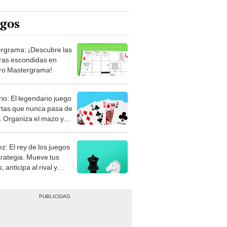
egos
rgrama: ¡Descubre las
ras escondidas en
ro Mastergrama!
rio: El legendario juego
rtas que nunca pasa de
 Organiza el mazo y
stra tu habilidad.
z: El rey de los juegos
trategia. Mueve tus
, anticipa al rival y
gue el jaque mate.