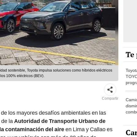
Te 
Toyot
ad sostenible, Toyota impulsa soluciones como híbridos eléctricos
los 100% eléctricos (BEV).
TOYOT
progr
exten
Compartir
Camio
dismi
combus
 de los mayores desafíos ambientales en las
 de la
Autoridad de Transporte Urbano de
la contaminación del aire
en Lima y Callao es
Car