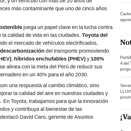
or, y un vehículo con más de 20 años de
veces más contaminante que uno de cinco años
Carlin
agost
ostenible
juega un papel clave en la lucha contra
e la calidad de vida en las ciudades.
Toyota del
No
ndo el mercado de vehículos electrificados,
 descarbonización
del transporte promoviendo
Partid
(HEV)
,
híbridos enchufables (PHEV)
y
100%
4 del
 se alinea con la meta del Perú de reducir sus
progr
vernadero en un 40% para el año 2030.
dónde
 son una respuesta al cambio climático, sino
Senam
LLUV
orar la calidad del aire en nuestras ciudades y
provi
s. En Toyota, trabajamos para que la innovación
odos y contribuya al bienestar de las
¡Va
estacó David Caro, gerente de Asuntos
.