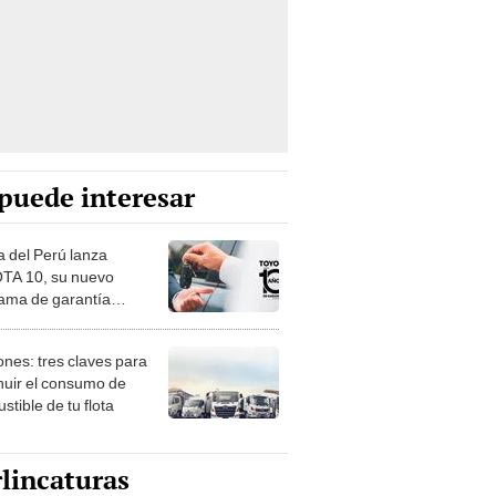
puede interesar
a del Perú lanza
A 10, su nuevo
ama de garantía
dida por hasta 10 años
nes: tres claves para
nuir el consumo de
tible de tu flota
lincaturas