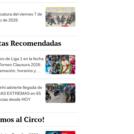
catura del viernes 7 de
o de 2026
tas Recomendadas
os de Liga 1 en la fecha
 Torneo Clausura 2026:
amación, horarios y
 ver
hi advierte llegada de
IAS EXTREMAS en 65
ncias desde HOY
mos al Circo!