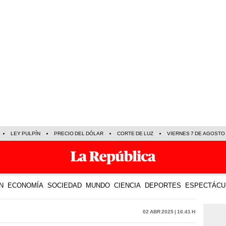
LEY PULPÍN
PRECIO DEL DÓLAR
CORTE DE LUZ
VIERNES 7 DE AGOSTO
N
ECONOMÍA
SOCIEDAD
MUNDO
CIENCIA
DEPORTES
ESPECTÁCU
02 Abr 2025 | 16:41 h