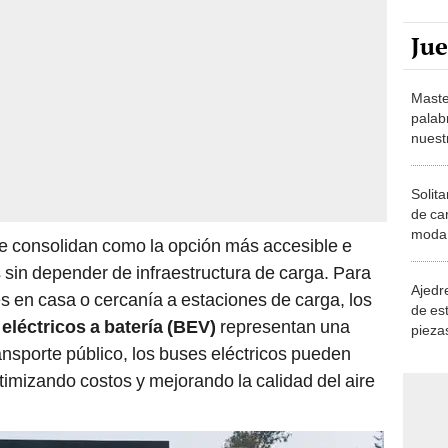
Ju
Maste
palab
nuest
Solita
de ca
moda.
e consolidan como la opción más accesible e
demue
sin depender de infraestructura de carga. Para
Ajedre
 en casa o cercanía a estaciones de carga, los
de es
eléctricos a batería (BEV)
representan una
piezas
consi
ransporte público, los buses eléctricos pueden
imizando costos y mejorando la calidad del aire