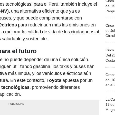
Circo 
es tecnológicas, para el Perú, también incluye el
del 15
GNV),
una alternativa eficiente que ya es
Parqu
Migue
y buses, y que puede complementarse con
éctricos
para reducir aún más las emisiones en
Circo
de Jul
 a mejorar la calidad de vida de los ciudadanos al
Círcul
saludable y sostenible.
ara el futuro
Circo
Del 2
ble no puede depender de una única solución.
Costa
iguen utilizando gasolina, los taxis y buses han
a más limpia, y los vehículos eléctricos aún
Gran 
tura. En este contexto,
Toyota
apuesta por un
del 10
en el
 tecnológicas
, promoviendo diferentes
aplicación.
La Ca
17 de 
Mega 