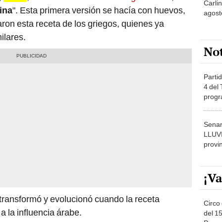
Carlin
ina
". Esta primera versión se hacía con huevos,
agost
ron esta receta de los griegos, quienes ya
ilares.
No
Partid
4 del
progr
dónde
Senam
LLUV
provi
¡Va
se transformó y evolucionó cuando la receta
Circo 
a la influencia árabe.
del 15