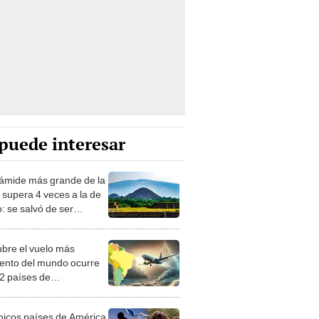
puede interesar
rámide más grande de la
a supera 4 veces a la de
: se salvó de ser
ida por parecer un cerro
bre el vuelo más
lento del mundo ocurre
 2 países de
érica: fuerza del aire
a cada 2x3
nicos países de América