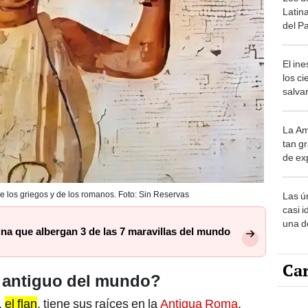
Latin
del P
de jun
El in
los ci
salvar
reint
salvaj
La Am
desie
tan gr
más v
de ex
encont
podrí
 de los griegos y de los romanos. Foto: Sin Reservas
Las ú
sabía
casi i
una d
na que albergan 3 de las 7 maravillas del mundo
muy s
Car
s antiguo del mundo?
,
el flan
, tiene sus raíces en la
Antigua Roma
,