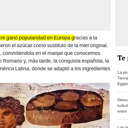
tre ganó popularidad en Europa g
racias a la
eron el azúcar como sustituto de la miel original.
a, convirtiéndola en el manjar que conocemos
Te 
o Romano y, más tarde, la conquista española, la
mérica Latina, donde se adaptó a los ingredientes
La pi
Tierr
Egipto
demol
Descu
turbu
entre
Sudam
cambi
Los ú