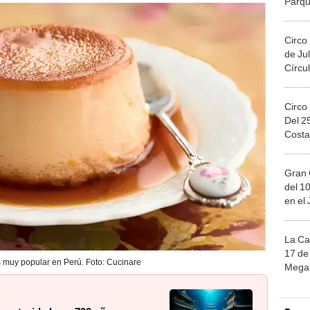
Parqu
Migue
Circo
de Jul
Círcul
Circo
Del 2
Costa
Gran 
del 10
en el
La Ca
17 de 
s muy popular en Perú. Foto: Cucinare
Mega 