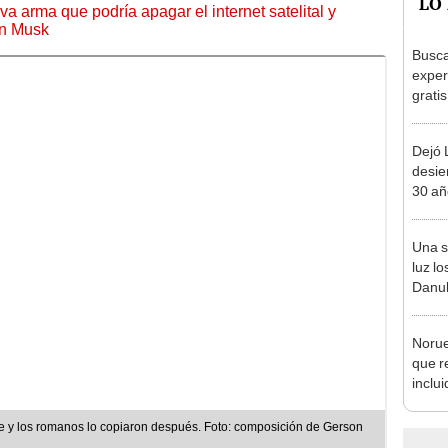
LO
a arma que podría apagar el internet satelital y
on Musk
Busca
exper
grati
para 
otros
Dejó L
un re
desie
30 añ
de ll
sorpr
Una s
luz lo
Danub
Segun
fósil
Norue
que r
inclui
defor
al 20
re y los romanos lo copiaron después. Foto: composición de Gerson