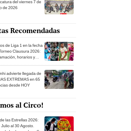
catura del viernes 7 de
o de 2026
tas Recomendadas
os de Liga 1 en la fecha
 Torneo Clausura 2026:
amación, horarios y
 ver
hi advierte llegada de
IAS EXTREMAS en 65
ncias desde HOY
mos al Circo!
de las Estrellas 2026:
 Julio al 30 Agosto.