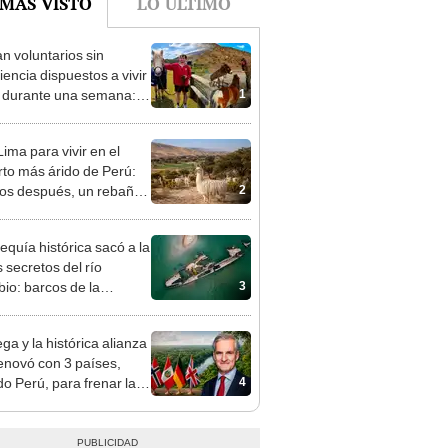
 MÁS VISTO
LO ÚLTIMO
n voluntarios sin
iencia dispuestos a vivir
1
s durante una semana:
cuidar caballos, burros y
 animales rescatados en
ima para vivir en el
fugio por 2 horas
rto más árido de Perú:
2
os después, un rebaño
amas creó un
endente ecosistema
equía histórica sacó a la
s secretos del río
3
io: barcos de la
da Guerra Mundial,
es de mamut y más
ga y la histórica alianza
enovó con 3 países,
4
do Perú, para frenar la
estación de la Amazonía
30