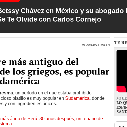
Betssy Chávez en México y su abogado h
Se Te Olvide con Carlos Cornejo
TE R
06 Jun 2024 | 9:53 h
re más antiguo del
de los griegos, es popular
udamérica
resma,
un período en el que estaba prohibido
¿QUÉ
icioso platillo es muy popular en
Sudamérica
, donde
LO Q
es y con ingredientes únicos.
ESPI
SAN
to más árido de Perú: 30 años después, un rebaño de
istema