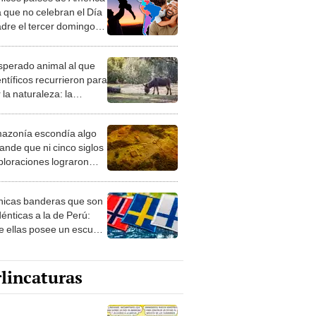
a que no celebran el Día
adre el tercer domingo
io
esperado animal al que
entíficos recurrieron para
 la naturaleza: la
roducción de un asno
e está convirtiendo el
azonía escondía algo
rto en un paisaje con
ande que ni cinco siglos
ida
ploraciones lograron
rarlo: el hallazgo
a cambiar todo lo que se
nicas banderas que son
 sobre su pasado
dénticas a la de Perú:
e ellas posee un escudo
imilar
lincaturas