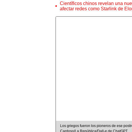
Científicos chinos revelan una nuev
afectar redes como Starlink de El
Los griegos fueron los pioneros de ese post
Cardoso/La República/Dall-e de ChatGPT