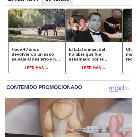
Hace 40 años
El fatal crimen del
China
devolvieron un asno
hombre que fue
misi
salvaje al desierto y hoy
asesinado por su
reco
está ayudando a
esposa y su suegro
aster
LEER MÁS
LEER MÁS
reforestar el ecosistema
mientras dormía: caso
un c
de forma natural
escandalizó a EE.UU. e
Mart
Irlanda