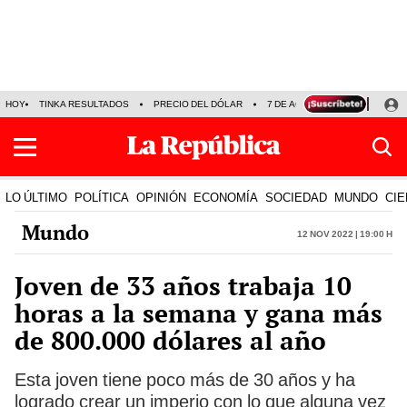
HOY
TINKA RESULTADOS
PRECIO DEL DÓLAR
7 DE AGOSTO
OLLANTA H
LO ÚLTIMO
POLÍTICA
OPINIÓN
ECONOMÍA
SOCIEDAD
MUNDO
CIE
Mundo
12 Nov 2022 | 19:00 h
Joven de 33 años trabaja 10
horas a la semana y gana más
de 800.000 dólares al año
Esta joven tiene poco más de 30 años y ha
logrado crear un imperio con lo que alguna vez