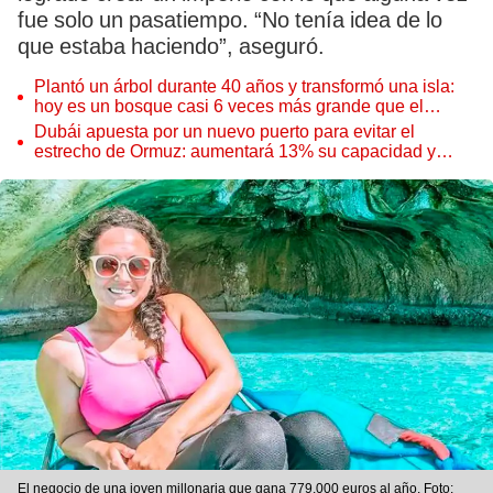
fue solo un pasatiempo. “No tenía idea de lo
que estaba haciendo”, aseguró.
Plantó un árbol durante 40 años y transformó una isla:
hoy es un bosque casi 6 veces más grande que el
Parque de las Leyendas
Dubái apuesta por un nuevo puerto para evitar el
estrecho de Ormuz: aumentará 13% su capacidad y
reforzará el comercio mundial
El negocio de una joven millonaria que gana 779.000 euros al año. Foto: