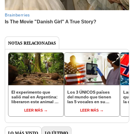
NOTAS RELACIONADAS
El experimento que
Los 3 ÚNICOS países
Las 
salió mal en Argentina:
del mundo que tienen
que s
liberaron este animal y
las 5 vocales en su
la de
ahora destruye los
nombre: América cuenta
pose
LEER MÁS
LEER MÁS
bosques milenarios de
con uno
simil
la Patagonia
LO MÁS VISTO
LO ÚLTIMO