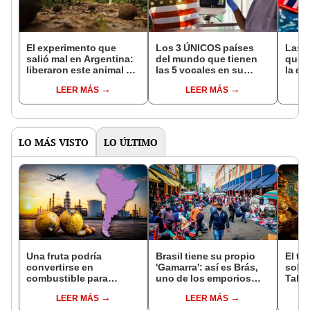
El experimento que
Los 3 ÚNICOS países
Las 
salió mal en Argentina:
del mundo que tienen
que s
liberaron este animal y
las 5 vocales en su
la de
ahora destruye los
nombre: América cuenta
pose
LEER MÁS
LEER MÁS
bosques milenarios de
con uno
simil
la Patagonia
LO MÁS VISTO
LO ÚLTIMO
Una fruta podría
Brasil tiene su propio
El te
convertirse en
'Gamarra': así es Brás,
sobe
combustible para
uno de los emporios
Tahu
aviones: este país de
más grandes de
ocult
LEER MÁS
LEER MÁS
América Latina invertirá
Latinoamérica
años