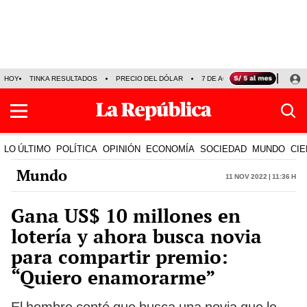
HOY
TINKA RESULTADOS
PRECIO DEL DÓLAR
7 DE AGOSTO
OLLANTA H
LO ÚLTIMO
POLÍTICA
OPINIÓN
ECONOMÍA
SOCIEDAD
MUNDO
CIE
Mundo
11 Nov 2022 | 11:36 h
Gana US$ 10 millones en
lotería y ahora busca novia
para compartir premio:
“Quiero enamorarme”