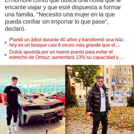
El hombre contó que busca una novia que le
encante viajar y que esté dispuesta a formar
una familia. “Necesito una mujer en la que
pueda confiar sin importar lo que pase”,
declaró.
Plantó un árbol durante 40 años y transformó una isla:
hoy es un bosque casi 6 veces más grande que el
Parque de las Leyendas
Dubái apuesta por un nuevo puerto para evitar el
estrecho de Ormuz: aumentará 13% su capacidad y
reforzará el comercio mundial