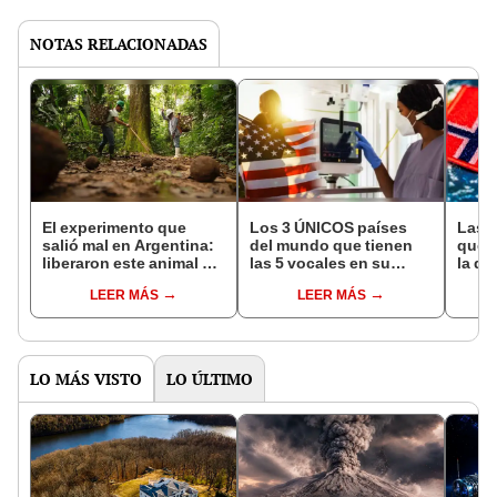
NOTAS RELACIONADAS
El experimento que
Los 3 ÚNICOS países
Las 
salió mal en Argentina:
del mundo que tienen
que s
liberaron este animal y
las 5 vocales en su
la de
ahora destruye los
nombre: América cuenta
pose
LEER MÁS
LEER MÁS
bosques milenarios de
con uno
simil
la Patagonia
LO MÁS VISTO
LO ÚLTIMO