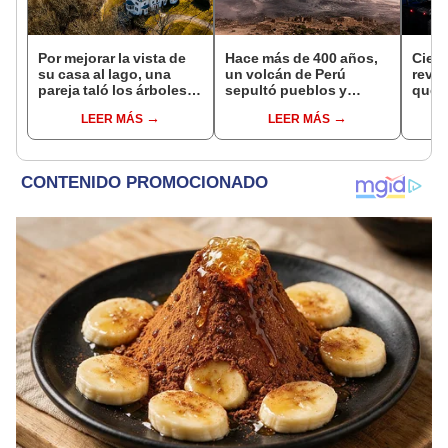
Por mejorar la vista de
Hace más de 400 años,
Cient
su casa al lago, una
un volcán de Perú
reve
pareja taló los árboles
sepultó pueblos y
que p
de su vecino y terminó
provocó uno de los
inter
LEER MÁS
LEER MÁS
con una multa de más
veranos más fríos de la
afect
de US$600.000
historia: sigue bajo
Starl
monitoreo