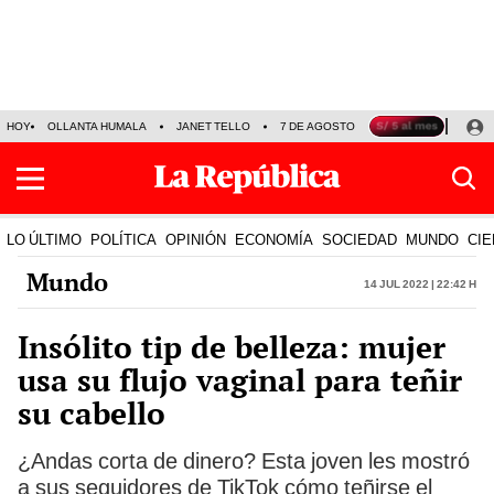
HOY
OLLANTA HUMALA
JANET TELLO
7 DE AGOSTO
TINKA RESULTADOS
LO ÚLTIMO
POLÍTICA
OPINIÓN
ECONOMÍA
SOCIEDAD
MUNDO
CIE
Mundo
14 Jul 2022 | 22:42 h
Insólito tip de belleza: mujer
usa su flujo vaginal para teñir
su cabello
¿Andas corta de dinero? Esta joven les mostró
a sus seguidores de TikTok cómo teñirse el