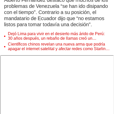
Alberto Fernández destacó que muchos de los
problemas de Venezuela “se han ido disipando
con el tiempo”. Contrario a su posición, el
mandatario de Ecuador dijo que “no estamos
listos para tomar todavía una decisión”.
Dejó Lima para vivir en el desierto más árido de Perú:
30 años después, un rebaño de llamas creó un
sorprendente ecosistema
Científicos chinos revelan una nueva arma que podría
apagar el internet satelital y afectar redes como Starlink
de Elon Musk