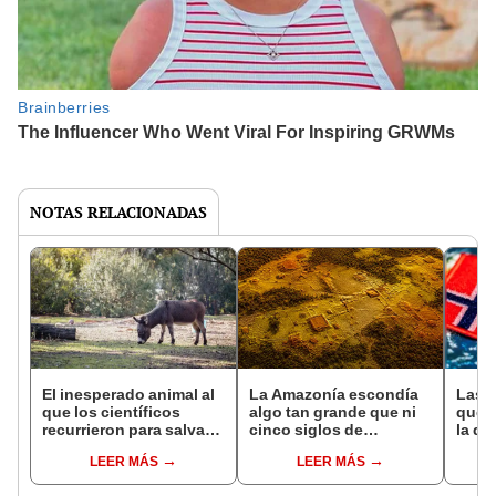
NOTAS RELACIONADAS
El inesperado animal al
La Amazonía escondía
Las 
que los científicos
algo tan grande que ni
que s
recurrieron para salvar
cinco siglos de
la de
la naturaleza: la
exploraciones lograron
pose
LEER MÁS
LEER MÁS
reintroducción de un
encontrarlo: el hallazgo
simil
asno salvaje está
podría cambiar todo lo