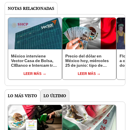
NOTAS RELACIONADAS
México interviene
Precio del dólar en
Flor
Vector Casa de Bolsa,
México hoy, miércoles
a crí
CIBanco e Intercam tras
25 de junio: tipo de
docu
sanciones de EEUU por
cambio a pesos
vida:
LEER MÁS
LEER MÁS
presunto lavado de
mexicanos vía Banco
de lo
dinero
Azteca
LO MÁS VISTO
LO ÚLTIMO