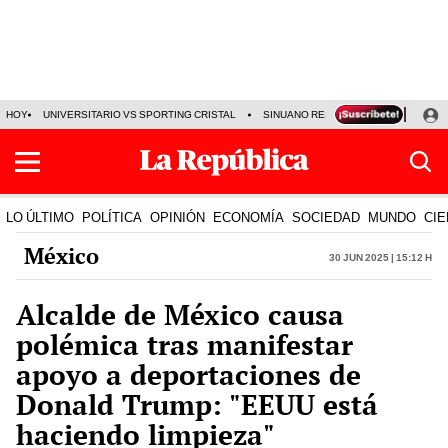
HOY
UNIVERSITARIO VS SPORTING CRISTAL
SINUANO RESULTADOS HOY
CA
LO ÚLTIMO
POLÍTICA
OPINIÓN
ECONOMÍA
SOCIEDAD
MUNDO
CIE
México
30 Jun 2025 | 15:12 h
Alcalde de México causa
polémica tras manifestar
apoyo a deportaciones de
Donald Trump: "EEUU está
haciendo limpieza"