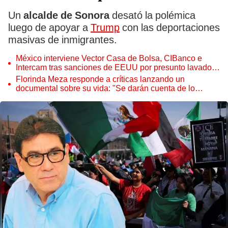
Un
alcalde de Sonora
desató la polémica
luego de apoyar a
Trump
con las deportaciones
masivas de inmigrantes.
México interviene Vector Casa de Bolsa, CIBanco e
Intercam tras sanciones de EEUU por presunto lavado
de dinero
Florinda Meza responde a críticas lanzando un
documental sobre su vida: "Se darán cuenta de lo
increíble que es"