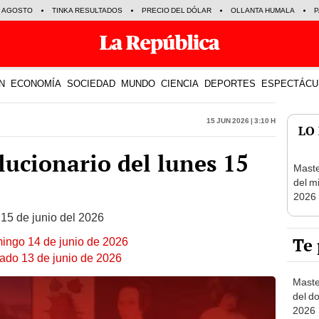
E AGOSTO
TINKA RESULTADOS
PRECIO DEL DÓLAR
OLLANTA HUMALA
P
N
ECONOMÍA
SOCIEDAD
MUNDO
CIENCIA
DEPORTES
ESPECTÁCU
15 Jun 2026 | 3:10 h
LO
ucionario del lunes 15
Maste
del m
2026
 15 de junio del 2026
Te 
mingo 14 de junio de 2026
bado 13 de junio de 2026
Maste
del d
2026