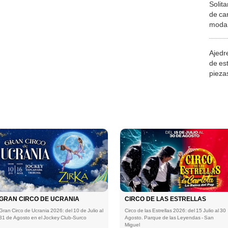
Solita
de ca
moda.
demue
Ajedre
de es
piezas
consi
GRAN CIRCO DE UCRANIA
CIRCO DE LAS ESTRELLAS
Gran Circo de Ucrania 2026: del 10 de Julio al
Circo de las Estrellas 2026: del 15 Julio al 30
31 de Agosto en el Jockey Club-Surco
Agosto. Parque de las Leyendas - San
Miguel