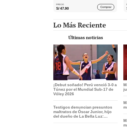
PRECIO
Comprar
S/
47.90
Lo Más Reciente
Últimas noticias
¡Debut soñado! Perú venció 3-0 a
M
Túnez por el Mundial Sub-17 de
j
Vóley 2026
M
Testigos denuncian presuntos
m
maltratos de Óscar Junior, hijo
del dueño de La Bella Luz:
M
"Humilla a los demás"
m