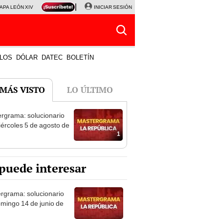
APA LEÓN XIV
NALDY SALDAÑA
INICIAR SESIÓN
LA BELLA LUZ
MAGALY MEDINA
HORÓS
LOS
DÓLAR
DATEC
BOLETÍN
 MÁS VISTO
LO ÚLTIMO
rgrama: solucionario
iércoles 5 de agosto de
1
puede interesar
rgrama: solucionario
omingo 14 de junio de