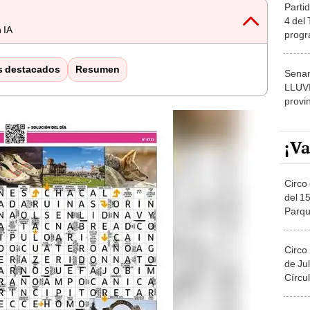
Partid
4 del
 IA
progr
dónde
s destacados
Resumen
Senam
LLUV
provi
¡Va
Circo 
del 15
Parqu
Migue
Circo
de Jul
Círcul