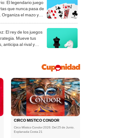
rio: El legendario juego
rtas que nunca pasa de
 Organiza el mazo y
stra tu habilidad.
z: El rey de los juegos
trategia. Mueve tus
, anticipa al rival y
gue el jaque mate.
CIRCO MISTICO CONDOR
Circo Místico Condor 2026: Del 25 de Junio.
Explanada Costa 21