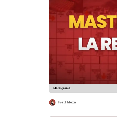
Matergrama
Ivett Meza