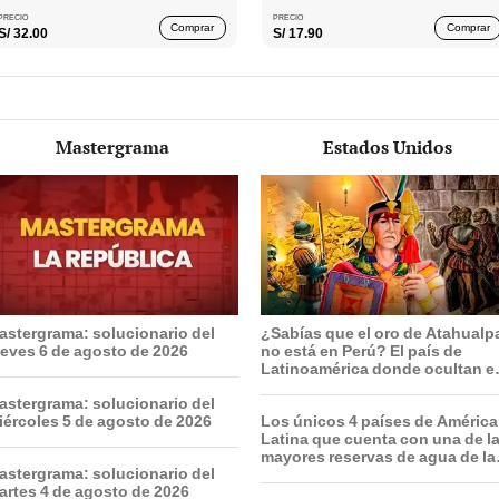
PRECIO
PRECIO
Comprar
Comprar
S/
32.00
S/
17.90
Mastergrama
Estados Unidos
astergrama: solucionario del
¿Sabías que el oro de Atahualp
ueves 6 de agosto de 2026
no está en Perú? El país de
Latinoamérica donde ocultan el
tesoro deseado por españoles
astergrama: solucionario del
iércoles 5 de agosto de 2026
Los únicos 4 países de América
Latina que cuenta con una de l
mayores reservas de agua de la
astergrama: solucionario del
Tierra
artes 4 de agosto de 2026