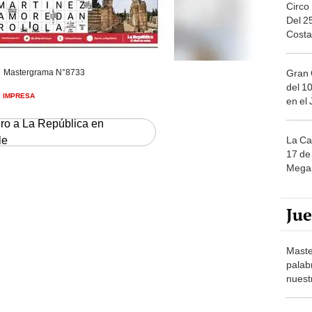
Circo
Del 2
Costa
Gran 
Mastergrama N°8733
del 10
IMPRESA
en el
ero a La República en
le
La Ca
17 de 
Mega 
Ju
Maste
palab
nuest