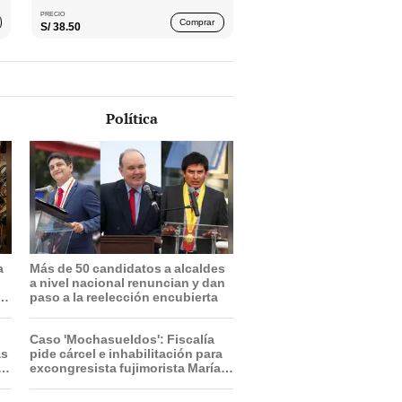
PRECIO
Comprar
S/
38.50
Política
a
Más de 50 candidatos a alcaldes
a nivel nacional renuncian y dan
paso a la reelección encubierta
Caso 'Mochasueldos': Fiscalía
as
pide cárcel e inhabilitación para
excongresista fujimorista María
Cordero Jon Tay