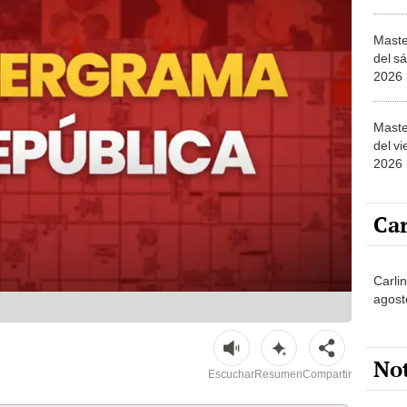
Maste
del s
2026
Maste
del vi
2026
Car
Carli
agost
No
Escuchar
Resumen
Compartir