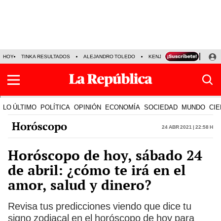
HOY
TINKA RESULTADOS
ALEJANDRO TOLEDO
KENJI FUJIMORI
PRECIO
LO ÚLTIMO
POLÍTICA
OPINIÓN
ECONOMÍA
SOCIEDAD
MUNDO
CIE
Horóscopo
24 Abr 2021 | 22:58 h
Horóscopo de hoy, sábado 24
de abril: ¿cómo te irá en el
amor, salud y dinero?
Revisa tus predicciones viendo que dice tu
signo zodiacal en el horóscopo de hoy para