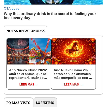
NOTAS RELACIONADAS
Año Nuevo Chino 2026:
Año Nuevo Chino 2026:
cuál es el animal que lo
estos son los animales
representará, cuándo
más compatibles con el
empieza y qué significa
Caballo de Fuego y esto
LEER MÁS
LEER MÁS
esta milenaria tradición
les deparará este año
LO MÁS VISTO
LO ÚLTIMO