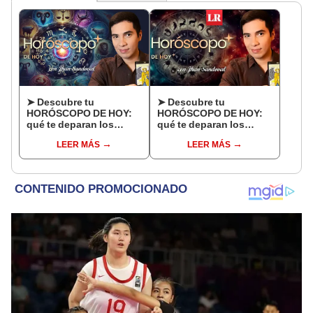
➤ Descubre tu
➤ Descubre tu
HORÓSCOPO DE HOY:
HORÓSCOPO DE HOY:
qué te deparan los
qué te deparan los
astros este domingo 9
astros este sábado 8 de
LEER MÁS
LEER MÁS
de agosto, según Jhan
agosto, según Jhan
Sandoval
Sandoval