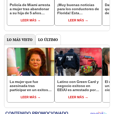
Policía de Miami arresta
¡Muy buenas noticias
Davi
a mujer tras abandonar
para los conductores de
quita
a su hija de 5 años
Florida! Esta
de Mi
dentro de un BMW: la
herramienta te permite
acusa
LEER MÁS
LEER MÁS
menor fue hallada atada
reservar lugares para
su e
y llorando
estacionar en Miami
Hena
LO MÁS VISTO
LO ÚLTIMO
La mujer que fue
Latino con Green Card y
El c
asesinada tras
negocio exitoso en
un pa
participar en un exitoso
EEUU es arrestado por
cicat
talk show de EEUU con
ICE: comenzó como
sobre
LEER MÁS
LEER MÁS
su exesposo y la
vendedor ambulante a
opera
amante
los 11 años
desd