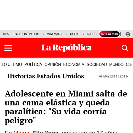
HOY
ESTADOS UNIDOS
WALMART
USCIS
NICOLÁS MADURO
P-8 PO
LO ÚLTIMO
POLÍTICA
OPINIÓN
ECONOMÍA
SOCIEDAD
MUNDO
CIE
Historias Estados Unidos
06 May 2025 | 8:38 h
Adolescente en Miami salta de
una cama elástica y queda
paralítica: "Su vida corría
peligro"