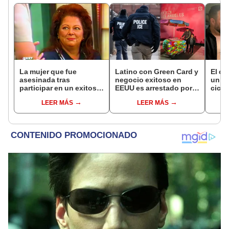
La mujer que fue
Latino con Green Card y
El c
asesinada tras
negocio exitoso en
un pa
participar en un exitoso
EEUU es arrestado por
cicat
talk show de EEUU con
ICE: comenzó como
sobre
LEER MÁS
LEER MÁS
su exesposo y la
vendedor ambulante a
opera
amante
los 11 años
desd