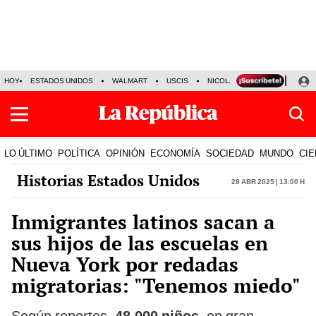
HOY
ESTADOS UNIDOS
WALMART
USCIS
NICOLÁS MADURO
P-8 PO
LO ÚLTIMO
POLÍTICA
OPINIÓN
ECONOMÍA
SOCIEDAD
MUNDO
CIE
Historias Estados Unidos
28 Abr 2025 | 13:00 h
Inmigrantes latinos sacan a
sus hijos de las escuelas en
Nueva York por redadas
migratorias: "Tenemos miedo"