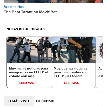
NOTAS RELACIONADAS
Muy malas noticias para
Muy buenas noticias
Aviso
inmigrantes en EEUU: el
para inmigrantes en
inmi
estado con más
EEUU: juez federal
estos
acuerdos 287(g)
bloquea deportaciones
extr
LEER MÁS
LEER MÁS
firmados para colaborar
bajo la Ley de Enemigos
regis
con ICE
Extranjeros al oeste de
bajo 
este estado
LO MÁS VISTO
LO ÚLTIMO