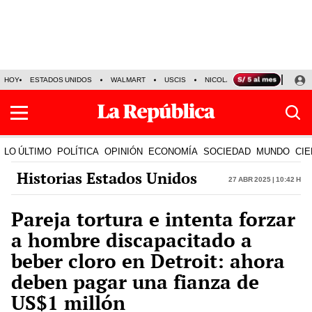
HOY
ESTADOS UNIDOS
WALMART
USCIS
NICOLÁS MADURO
P-8 PO
LO ÚLTIMO
POLÍTICA
OPINIÓN
ECONOMÍA
SOCIEDAD
MUNDO
CIE
Historias Estados Unidos
27 Abr 2025 | 10:42 h
Pareja tortura e intenta forzar
a hombre discapacitado a
beber cloro en Detroit: ahora
deben pagar una fianza de
US$1 millón