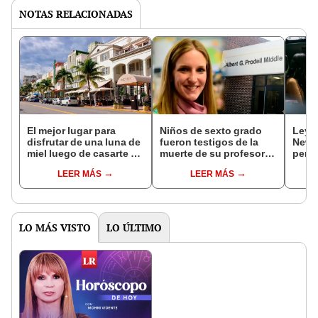
NOTAS RELACIONADAS
El mejor lugar para
Niños de sexto grado
Ley f
disfrutar de una luna de
fueron testigos de la
News
miel luego de casarte en
muerte de su profesora
permi
Estados Unidos este
en Nueva York: joven se
vehíc
LEER MÁS
LEER MÁS
2025
desmayó en plena clase
cond
LO MÁS VISTO
LO ÚLTIMO