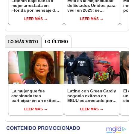
Liberan bajo fianza a
Esta es la mejor ciudad
Malas
mujer arrestada en
de Estados Unidos para
inmi
Florida por mensaje de
vivir en 2025: se
polic
auxilio del hijo de su
encuentra en Florida
colab
LEER MÁS
LEER MÁS
novio: fue acusada de
pero no es Miami
travé
abuso infantil
287(g
LO MÁS VISTO
LO ÚLTIMO
La mujer que fue
Latino con Green Card y
El c
asesinada tras
negocio exitoso en
un pa
participar en un exitoso
EEUU es arrestado por
cicat
talk show de EEUU con
ICE: comenzó como
sobre
LEER MÁS
LEER MÁS
su exesposo y la
vendedor ambulante a
opera
amante
los 11 años
desd