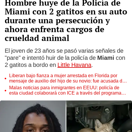
Hombre huye de la Policía de
Miami con 2 gatitos en su auto
durante una persecución y
ahora enfrenta cargos de
crueldad animal
El joven de 23 años se pasó varias señales de
"pare" e intentó huir de la policía de
Miami
con
2 gatitos a bordo en
Little Havana
.
Liberan bajo fianza a mujer arrestada en Florida por
mensaje de auxilio del hijo de su novio: fue acusada de
abuso infantil
Malas noticias para inmigrantes en EEUU: policía de
esta ciudad colaborará con ICE a través del programa
287(g)