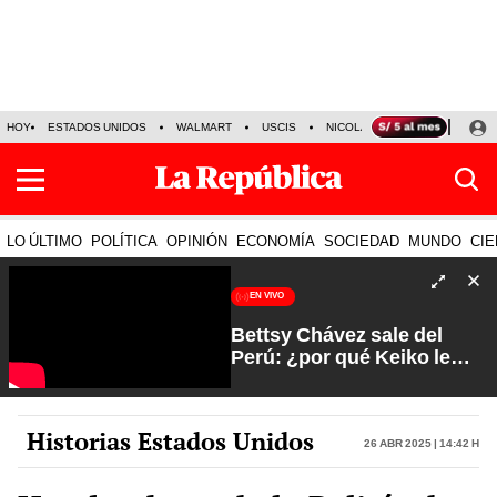
HOY
ESTADOS UNIDOS
WALMART
USCIS
NICOLÁS MADURO
P-8 PO
LO ÚLTIMO
POLÍTICA
OPINIÓN
ECONOMÍA
SOCIEDAD
MUNDO
CIE
EN VIVO
Bettsy Chávez sale del
Perú: ¿por qué Keiko le
otorgó el salvoconducto? |
Fuerte y Claro con Manuela
Camacho
Historias Estados Unidos
26 Abr 2025 | 14:42 h