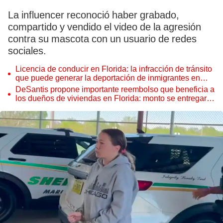
La influencer reconoció haber grabado,
compartido y vendido el video de la agresión
contra su mascota con un usuario de redes
sociales.
Licencia de conducir en Florida: la infracción de tránsito
que puede generar la deportación de inmigrantes en
Estados Unidos
DeSantis propone importante reembolso que beneficia a
los dueños de viviendas en Florida: monto se entregaría
a finales de 2025