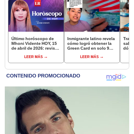
Último horóscopo de
Inmigrante latino revela
Traba
Mhoni Vidente HOY, 15
cómo logró obtener la
salar
de abril de 2026: revisa
Green Card en solo 9
dólar
las predicciones de tu
meses para residir en
solo 
LEER MÁS
LEER MÁS
signo y entérate si te
EEUU: "Junten la mayor
espera un día
evidencia"
afortunado