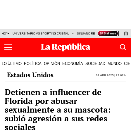
HOY
UNIVERSITARIO VS SPORTING CRISTAL
SINUANO RESULTADOS HOY
CA
LO ÚLTIMO
POLÍTICA
OPINIÓN
ECONOMÍA
SOCIEDAD
MUNDO
CIE
Estados Unidos
02 Abr 2025 | 23:02 h
Detienen a influencer de
Florida por abusar
sexualmente a su mascota:
subió agresión a sus redes
sociales