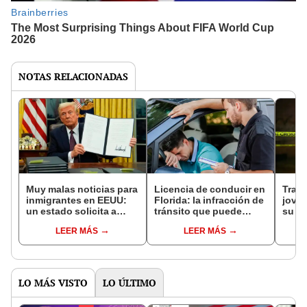
NOTAS RELACIONADAS
Muy malas noticias para
Licencia de conducir en
Trage
inmigrantes en EEUU:
Florida: la infracción de
joven
un estado solicita a
tránsito que puede
su pa
Trump que firme más
generar la deportación
a EEU
LEER MÁS
LEER MÁS
órdenes ejecutivas para
de inmigrantes en
cond
deportar
Estados Unidos
indocumentados
LO MÁS VISTO
LO ÚLTIMO