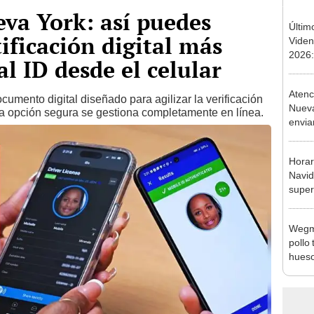
va York: así puedes
Últim
ificación digital más
Viden
2026:
l ID desde el celular
de tu 
esper
Aten
cumento digital diseñado para agilizar la verificación
Nueva
a opción segura se gestiona completamente en línea.
envia
vari
de re
Horar
Navid
supe
este 
Wegma
pollo 
hueso
alert
estad