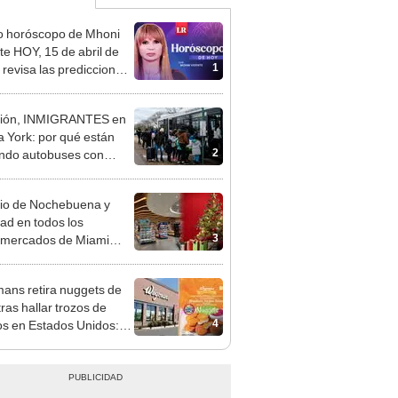
o horóscopo de Mhoni
te HOY, 15 de abril de
1
 revisa las predicciones
signo y entérate si te
a un día afortunado
ción, INMIGRANTES en
 York: por qué están
2
ndo autobuses con
os INDOCUMENTADOS
greso a Texas
io de Nochebuena y
ad en todos los
3
rmercados de Miami
24 y 25 de diciembre
ns retira nuggets de
tras hallar trozos de
4
s en Estados Unidos:
a en Nueva York y otros 7
os