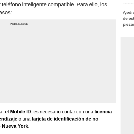
demue
teléfono inteligente compatible. Para ello, los
pasos:
Ajedre
de es
piezas
consi
tar el
Mobile ID
, es necesario contar con una
licencia
endizaje
o una
tarjeta de identificación de no
 Nueva York
.