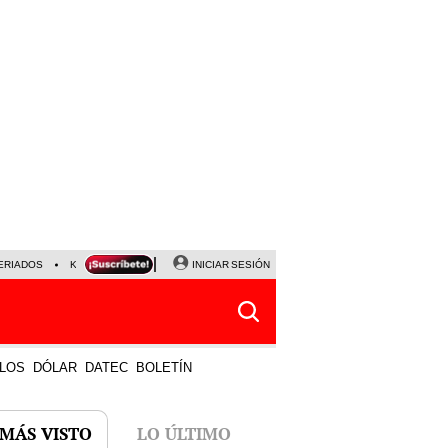
ERIADOS
KEIKO FUJIMORI
NALDY SALDAÑA
INICIAR SESIÓN
JAVIER MILEI
PARTIDOS DE
LOS
DÓLAR
DATEC
BOLETÍN
 MÁS VISTO
LO ÚLTIMO