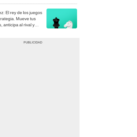
stra tu habilidad.
z: El rey de los juegos
trategia. Mueve tus
, anticipa al rival y
gue el jaque mate.