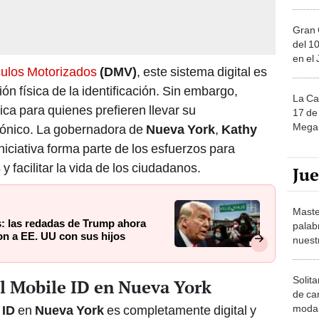
Gran 
del 10
en el
ulos Motorizados
(DMV)
, este sistema digital es
ón física de la identificación. Sin embargo,
La Ca
ica para quienes prefieren llevar su
17 de 
Mega 
rónico. La gobernadora de
Nueva York
,
Kathy
niciativa forma parte de los esfuerzos para
y facilitar la vida de los ciudadanos.
Ju
Maste
s: las redadas de Trump ahora
palab
on a EE. UU con sus hijos
nuest
Solita
el Mobile ID en Nueva York
de ca
moda.
 ID
en
Nueva York
es completamente digital y