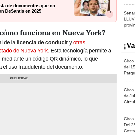
dónde
lista de documentos que no
on DeSantis en 2025
Senam
LLUV
provi
y cómo funciona en Nueva York?
al de la
licencia de conducir
y
otras
¡Va
 estado de Nueva York
. Esta tecnología permite a
dad mediante un código QR dinámico, lo que
Circo 
a el uso fraudulento del documento.
del 15
Parqu
Migue
Circo
de Jul
Círcul
Circo
Del 2
Costa