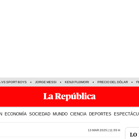
A VS SPORT BOYS
JORGE MESSI
KENJI FUJIMORI
PRECIO DEL DÓLAR
F
N
ECONOMÍA
SOCIEDAD
MUNDO
CIENCIA
DEPORTES
ESPECTÁCU
13 Mar 2025 | 11:55 h
LO