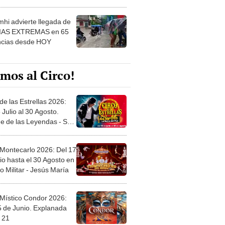
 ver
hi advierte llegada de
IAS EXTREMAS en 65
ncias desde HOY
mos al Circo!
de las Estrellas 2026:
 Julio al 30 Agosto.
e de las Leyendas - San
l
 Montecarlo 2026: Del 17
io hasta el 30 Agosto en
o Militar - Jesús María
 Místico Condor 2026:
5 de Junio. Explanada
 21