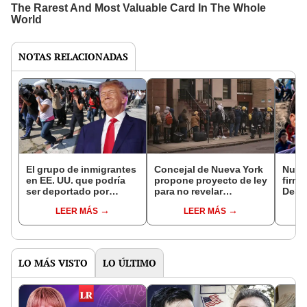
NOTAS RELACIONADAS
El grupo de inmigrantes
Concejal de Nueva York
Nuevo
en EE. UU. que podría
propone proyecto de ley
firm
ser deportado por
para no revelar
DeSan
Trump a pesar de vivir
públicamente las
casti
LEER MÁS
LEER MÁS
en una 'ciudad
direcciones de refugios
muert
santuario'
para inmigrantes
este 
inmig
LO MÁS VISTO
LO ÚLTIMO