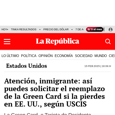
HOY
TINKA RESULTADOS
PRECIO DEL DÓLAR
7 DE AGOSTO
OLLANTA H
LO ÚLTIMO
POLÍTICA
OPINIÓN
ECONOMÍA
SOCIEDAD
MUNDO
CIE
Estados Unidos
15 Feb 2025 | 18:06 h
Atención, inmigrante: así
puedes solicitar el reemplazo
de la Green Card si la pierdes
en EE. UU., según USCIS