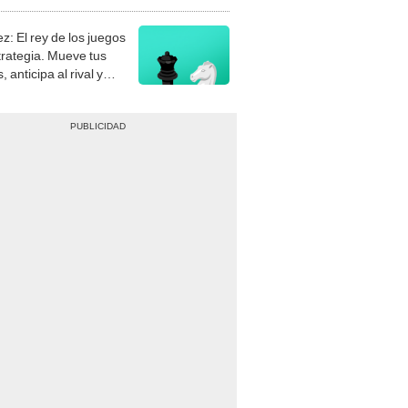
stra tu habilidad.
z: El rey de los juegos
trategia. Mueve tus
, anticipa al rival y
gue el jaque mate.