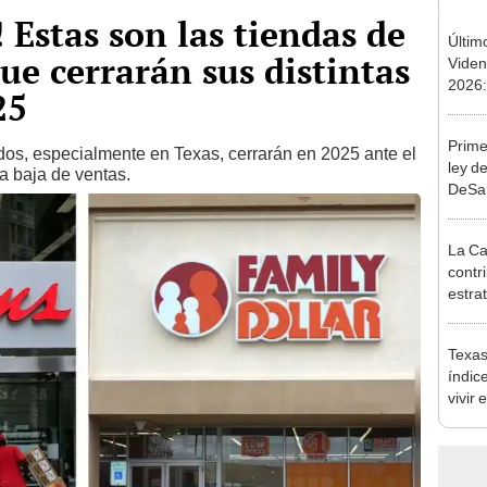
 Estas son las tiendas de
Últim
ue cerrarán sus distintas
Viden
2026:
25
de tu 
esper
Prime
os, especialmente en Texas, cerrarán en 2025 ante el
ley d
a baja de ventas.
DeSan
es Fel
los i
La Ca
contri
estra
EE. U
indisc
Texas
índic
vivir
infor