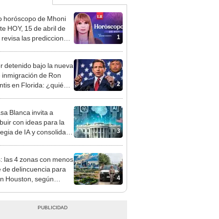
o horóscopo de Mhoni
te HOY, 15 de abril de
1
 revisa las predicciones
signo y entérate si te
a un día afortunado
r detenido bajo la nueva
e inmigración de Ron
2
tis en Florida: ¿quién
ipe y qué significa para
nmigrantes?
sa Blanca invita a
buir con ideas para la
3
tegia de IA y consolidar a
U. como "el líder
utible"
: las 4 zonas con menos
e de delincuencia para
4
 en Houston, según
me de Estados Unidos