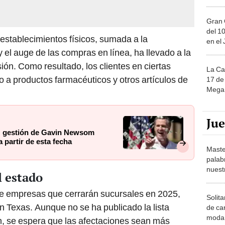
Gran 
del 10
establecimientos físicos, sumada a la
en el
 el auge de las compras en línea, ha llevado a la
sión. Como resultado, los clientes en ciertas
La Ca
 a productos farmacéuticos y otros artículos de
17 de 
Mega 
Ju
5: gestión de Gavin Newsom
a partir de esta fecha
Maste
palab
nuest
l estado
de empresas que cerrarán sucursales en 2025,
Solita
 Texas. Aunque no se ha publicado la lista
de ca
moda.
n, se espera que las afectaciones sean más