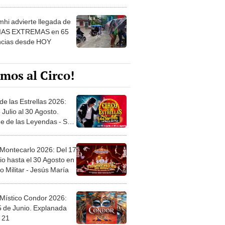
 ver
hi advierte llegada de
IAS EXTREMAS en 65
ncias desde HOY
mos al Circo!
de las Estrellas 2026:
 Julio al 30 Agosto.
e de las Leyendas - San
l
 Montecarlo 2026: Del 17
io hasta el 30 Agosto en
o Militar - Jesús María
 Místico Condor 2026:
5 de Junio. Explanada
 21