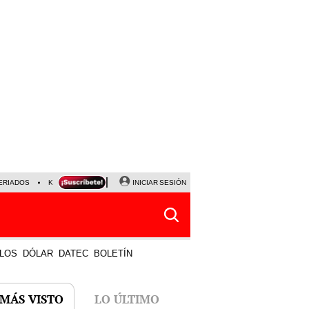
ERIADOS
KEIKO FUJIMORI
NALDY SALDAÑA
INICIAR SESIÓN
JAVIER MILEI
PARTIDOS DE
LOS
DÓLAR
DATEC
BOLETÍN
 MÁS VISTO
LO ÚLTIMO