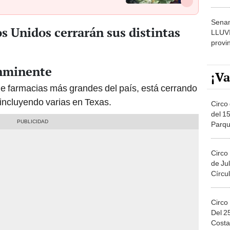
dónde
Senam
s Unidos cerrarán sus distintas
LLUV
provi
inminente
¡Va
e farmacias más grandes del país, está cerrando
incluyendo varias en Texas.
Circo 
del 15
Parqu
Migue
Circo
de Jul
Círcul
Circo
Del 2
Costa