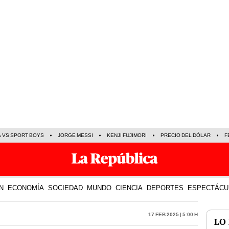
A VS SPORT BOYS
JORGE MESSI
KENJI FUJIMORI
PRECIO DEL DÓLAR
F
N
ECONOMÍA
SOCIEDAD
MUNDO
CIENCIA
DEPORTES
ESPECTÁCU
17 Feb 2025 | 5:00 h
LO