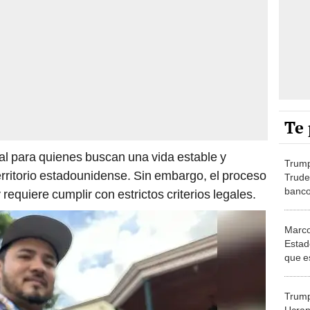
Te 
l para quienes buscan una vida estable y
Trump
erritorio estadounidense. Sin embargo, el proceso
Trude
banco
requiere cumplir con estrictos criterios legales.
Canad
relaci
Marco
Estad
que es
de U
Trump
Ucrani