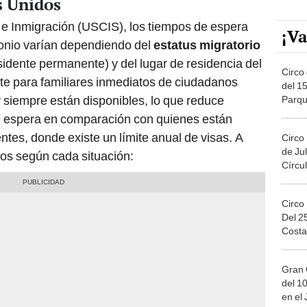
s Unidos
 e Inmigración (USCIS), los tiempos de espera
¡Va
onio varían dependiendo del
estatus migratorio
sidente permanente) y del lugar de residencia del
Circo 
ante para familiares inmediatos de ciudadanos
del 15
 siempre están disponibles, lo que reduce
Parqu
Migue
de espera en comparación con quienes están
es, donde existe un límite anual de visas. A
Circo
de Jul
zos según cada situación:
Círcul
Circo
Del 2
Costa
Gran 
del 10
en el