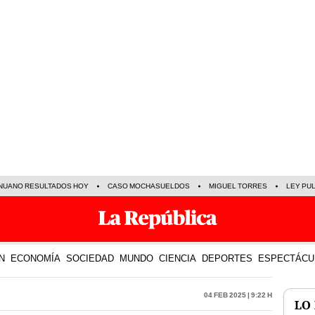
NUANO RESULTADOS HOY
CASO MOCHASUELDOS
MIGUEL TORRES
LEY PU
N
ECONOMÍA
SOCIEDAD
MUNDO
CIENCIA
DEPORTES
ESPECTÁCU
04 Feb 2025 | 9:22 h
LO