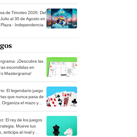
sa de Timoteo 2026: Del
Julio al 30 de Agosto en
Plaza - Independencia
egos
rgrama: ¡Descubre las
ras escondidas en
ro Mastergrama!
rio: El legendario juego
rtas que nunca pasa de
 Organiza el mazo y
stra tu habilidad.
z: El rey de los juegos
trategia. Mueve tus
, anticipa al rival y