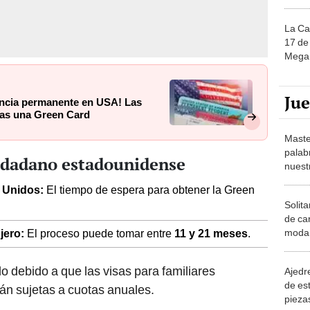
La Ca
17 de 
Mega 
Ju
encia permanente en USA! Las
rtas una Green Card
Maste
palab
udadano estadounidense
nuest
s Unidos:
El tiempo de espera para obtener la Green
Solita
de ca
moda.
njero:
El proceso puede tomar entre
11 y 21 meses
.
demue
o debido a que las visas para familiares
Ajedre
de es
án sujetas a cuotas anuales.
piezas