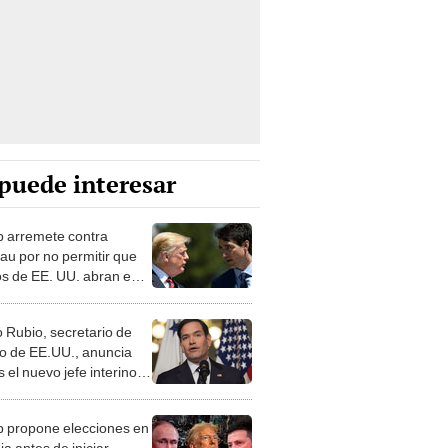
puede interesar
 arremete contra
au por no permitir que
s de EE. UU. abran en
á: ambos mantienen
ón incierta
 Rubio, secretario de
o de EE.UU., anuncia
 el nuevo jefe interino
SAID
 propone elecciones en
a antes de iniciar