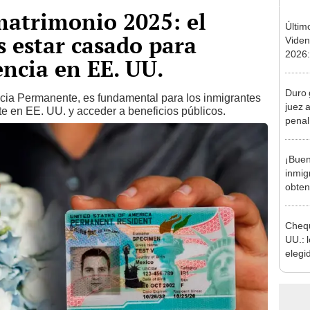
matrimonio 2025: el
Últim
 estar casado para
Viden
2026:
dencia en EE. UU.
de tu 
esper
Duro 
cia Permanente, es fundamental para los inmigrantes
juez 
nte en EE. UU. y acceder a beneficios públicos.
penal
EEUU 
inmig
¡Buen
inmig
obten
en EE
Chequ
UU.: l
elegi
de ha
octub