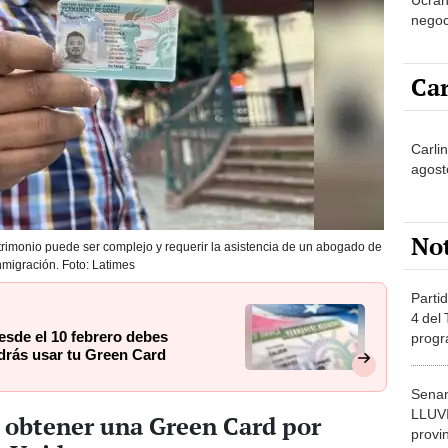
negoc
Rusia
democ
Car
Carlin
agost
No
rimonio puede ser complejo y requerir la asistencia de un abogado de
nmigración. Foto: Latimes
Partid
4 del
esde el 10 febrero debes
progr
odrás usar tu Green Card
dónde
Senam
LLUV
 obtener una Green Card por
provi