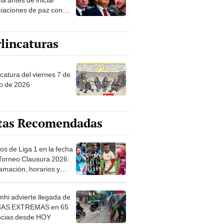
iaciones de paz con
:"Es la belleza de una
racia sólida"
lincaturas
catura del viernes 7 de
o de 2026
tas Recomendadas
os de Liga 1 en la fecha
 Torneo Clausura 2026:
amación, horarios y
 ver
hi advierte llegada de
IAS EXTREMAS en 65
ncias desde HOY