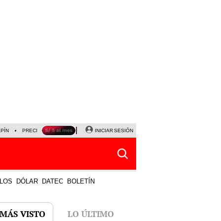
LPÍN
PRECIO DEL DÓLAR
CORTE DE LUZ
INICIAR SESIÓN
VIERNES 7 DE AGOSTO
ALBER
LOS
DÓLAR
DATEC
BOLETÍN
 MÁS VISTO
LO ÚLTIMO