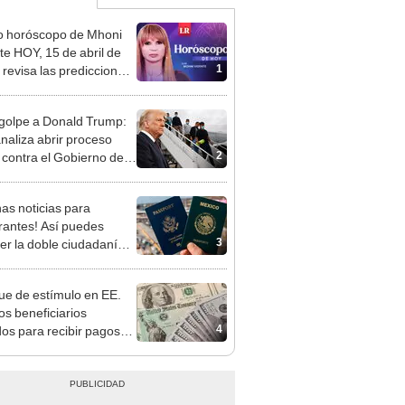
o horóscopo de Mhoni
te HOY, 15 de abril de
1
 revisa las predicciones
signo y entérate si te
a un día afortunado
golpe a Donald Trump:
analiza abrir proceso
2
 contra el Gobierno de
por deportaciones de
rantes
as noticias para
rantes! Así puedes
3
er la doble ciudadanía
.UU. fácilmente en 2024
e de estímulo en EE.
os beneficiarios
4
dos para recibir pagos
sta US$1.000 en
re 2024