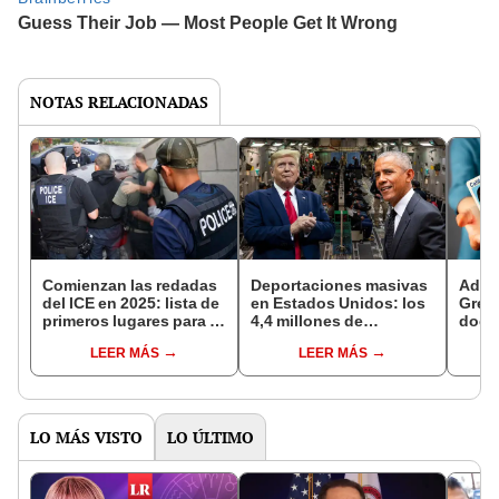
NOTAS RELACIONADAS
Comienzan las redadas
Deportaciones masivas
Adiós
del ICE en 2025: lista de
en Estados Unidos: los
Green
primeros lugares para la
4,4 millones de
docu
deportación de
mexicanos expulsados
inmi
LEER MÁS
LEER MÁS
inmigrantes en EE. UU.
del país entre los
obten
gobiernos de Obama y
en EE
Trump
LO MÁS VISTO
LO ÚLTIMO