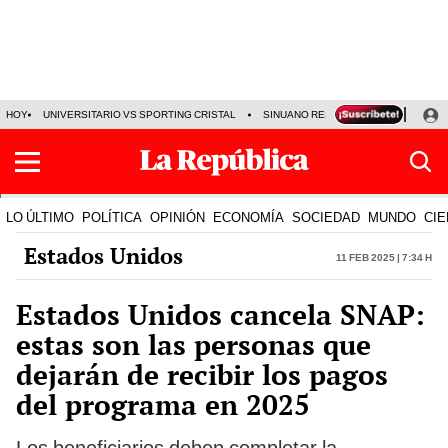
HOY
UNIVERSITARIO VS SPORTING CRISTAL
SINUANO RESULTADOS HOY
CA
LO ÚLTIMO
POLÍTICA
OPINIÓN
ECONOMÍA
SOCIEDAD
MUNDO
CIE
Estados Unidos
11 Feb 2025 | 7:34 h
Estados Unidos cancela SNAP:
estas son las personas que
dejarán de recibir los pagos
del programa en 2025