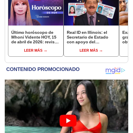
Último horóscopo de
Real ID en Illinois: el
Exam
Mhoni Vidente HOY, 15
Secretario de Estado
grati
de abril de 2026: revisa
con apoyo del
obtén
las predicciones de tu
congresista 'Chuy'
y en 
LEER MÁS
LEER MÁS
signo y entérate si te
García explican si es
simp
espera un día
necesario solicitarlo
afortunado