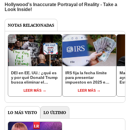
NOTAS RELACIONADAS
DEI en EE. UU.: ¿qué es
IRS fija la fecha límite
Marc
y por qué Donald Trump
para presentar
ayuda
busca eliminar el
impuestos en 2025 e
Esta
programa de diversidad,
introduce cambios
e Isr
LEER MÁS
LEER MÁS
equidad e inclusión?
importantes en Estados
exce
Unidos
LO MÁS VISTO
LO ÚLTIMO