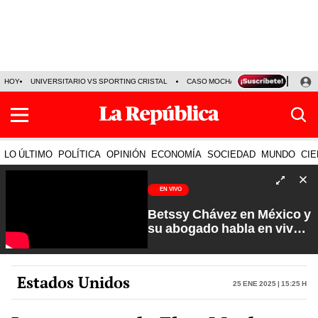
HOY
UNIVERSITARIO VS SPORTING CRISTAL
CASO MOCHASUELDOS
MIGUEL
LO ÚLTIMO
POLÍTICA
OPINIÓN
ECONOMÍA
SOCIEDAD
MUNDO
CIE
EN VIVO
Betssy Chávez en México y
su abogado habla en vivo |
Que No Se Te Olvide con
Carlos Cornejo
Estados Unidos
25 Ene 2025 | 15:25 h