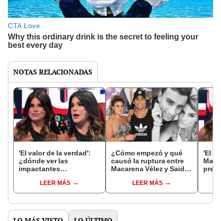
NOTAS RELACIONADAS
'El valor de la verdad':
¿Cómo empezó y qué
'El v
¿dónde ver las
causó la ruptura entre
Maca
impactantes
Macarena Vélez y Said
preg
declaraciones de
Palao? Descúbrelo aquí
intri
LEER MÁS
LEER MÁS
Macarena Vélez sobre
vida
Said Palao?
LO MÁS VISTO
LO ÚLTIMO