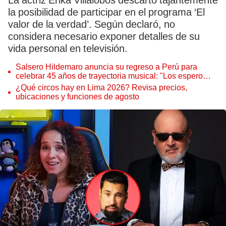
La actriz Érika Villalobos descartó tajantemente
la posibilidad de participar en el programa ‘El
valor de la verdad’. Según declaró, no
considera necesario exponer detalles de su
vida personal en televisión.
Salsero Hildemaro anuncia su regreso a Perú para
celebrar 45 años de trayectoria musical: "Los espero
para cantar con todos ustedes”
¿Qué circos hay en Lima 2026? Revisa precios,
ubicaciones y funciones de agosto