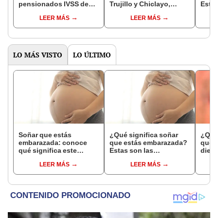
pensionados IVSS de
Trujillo y Chiclayo,
Estas
junio 2025? Consulta
respectivamente?
inter
LEER MÁS
LEER MÁS
con cédula cómo recibir
comu
MÁS de 5.000 bolívares
de Nicolás Maduro
LO MÁS VISTO
LO ÚLTIMO
Soñar que estás
¿Qué significa soñar
¿Qué 
embarazada: conoce
que estás embarazada?
que s
qué significa este
Estas son las
dient
interesante sueño
interpretaciones más
pres
LEER MÁS
LEER MÁS
comunes