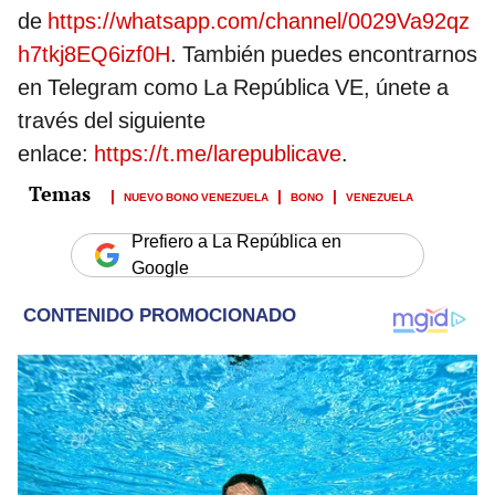
de
https://whatsapp.com/channel/0029Va92qz
h7tkj8EQ6izf0H
. También puedes encontrarnos
en Telegram como La República VE, únete a
través del siguiente
enlace:
https://t.me/larepublicave
.
NUEVO BONO VENEZUELA
BONO
VENEZUELA
Prefiero a La República en
Google