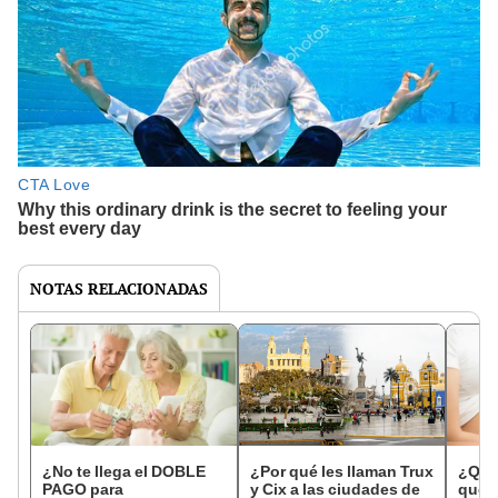
NOTAS RELACIONADAS
¿No te llega el DOBLE
¿Por qué les llaman Trux
¿Qué 
PAGO para
y Cix a las ciudades de
que 