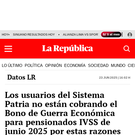
HOY
SINUANO RESULTADOS HOY
ALIANZA LIMA VS SPORT BOYS
JORGE MES
LO ÚLTIMO
POLÍTICA
OPINIÓN
ECONOMÍA
SOCIEDAD
MUNDO
CIE
Datos LR
23 Jun 2025 | 16:02 h
Los usuarios del Sistema
Patria no están cobrando el
Bono de Guerra Económica
para pensionados IVSS de
junio 2025 por estas razones