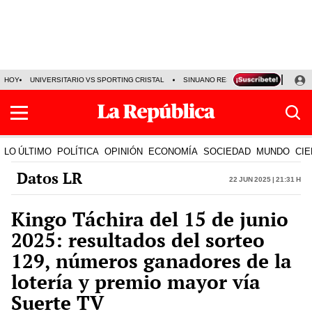
HOY
UNIVERSITARIO VS SPORTING CRISTAL
SINUANO RESULTADOS HOY
CA
LO ÚLTIMO
POLÍTICA
OPINIÓN
ECONOMÍA
SOCIEDAD
MUNDO
CIE
Datos LR
22 Jun 2025 | 21:31 h
Kingo Táchira del 15 de junio
2025: resultados del sorteo
129, números ganadores de la
lotería y premio mayor vía
Suerte TV