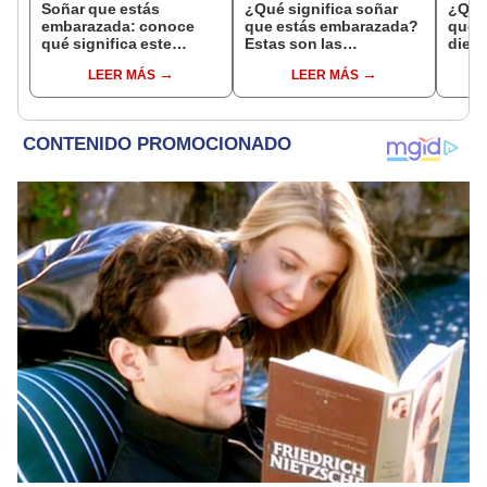
Soñar que estás
¿Qué significa soñar
¿Qué 
embarazada: conoce
que estás embarazada?
que s
qué significa este
Estas son las
dient
interesante sueño
interpretaciones más
pres
LEER MÁS
LEER MÁS
comunes