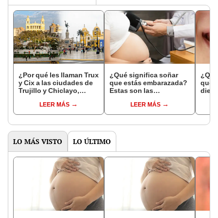
¿Por qué les llaman Trux
¿Qué significa soñar
¿Qué 
y Cix a las ciudades de
que estás embarazada?
que s
Trujillo y Chiclayo,
Estas son las
dien
respectivamente?
interpretaciones más
Inter
LEER MÁS
LEER MÁS
comunes
psico
expl
LO MÁS VISTO
LO ÚLTIMO