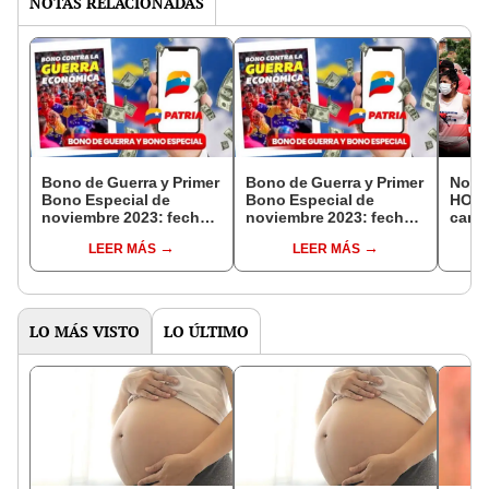
NOTAS RELACIONADAS
Bono de Guerra y Primer
Bono de Guerra y Primer
Notic
Bono Especial de
Bono Especial de
HOY, 
noviembre 2023: fechas
noviembre 2023: fechas
candi
de pago, montos y
de pago, montos y
Mach
LEER MÁS
LEER MÁS
ÚLTIMAS NOTICIAS
ÚLTIMAS NOTICIAS
“desa
LO MÁS VISTO
LO ÚLTIMO