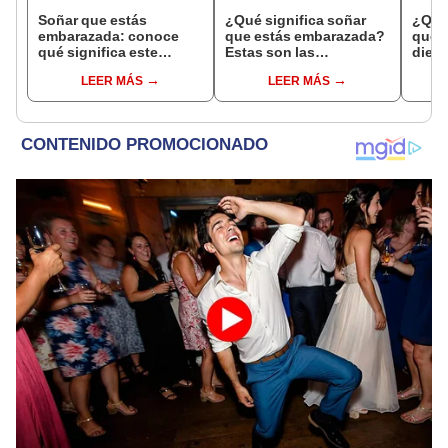
Soñar que estás
¿Qué significa soñar
¿Qué 
embarazada: conoce
que estás embarazada?
que s
qué significa este
Estas son las
dient
interesante sueño
interpretaciones más
pres
LEER MÁS
LEER MÁS
comunes