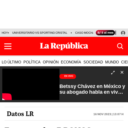
HOY
UNIVERSITARIO VS SPORTING CRISTAL
CASO MOCHASUELDOS
MIGUEL
LO ÚLTIMO
POLÍTICA
OPINIÓN
ECONOMÍA
SOCIEDAD
MUNDO
CIE
EN VIVO
Betssy Chávez en México y
su abogado habla en vivo |
Que No Se Te Olvide con
Carlos Cornejo
Datos LR
16 Nov 2023 | 13:07 h