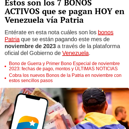
Estos son los 7 BONOS
ACTIVOS que se pagan HOY en
Venezuela vía Patria
Entérate en esta nota cuáles son los
bonos
Patria
que se están pagando este mes de
noviembre de 2023
a través de la plataforma
oficial del Gobierno de
Venezuela
.
Bono de Guerra y Primer Bono Especial de noviembre
2023: fechas de pago, montos y ÚLTIMAS NOTICIAS
Cobra los nuevos Bonos de la Patria en noviembre con
estos sencillos pasos