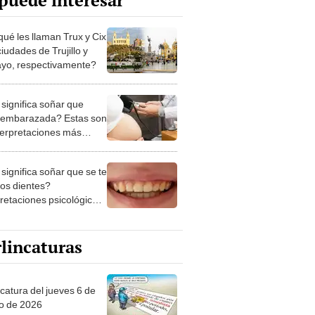
puede interesar
qué les llaman Trux y Cix
ciudades de Trujillo y
ayo, respectivamente?
significa soñar que
 embarazada? Estas son
nterpretaciones más
nes
significa soñar que se te
los dientes?
pretaciones psicológicas
ibles explicaciones
lincaturas
ncatura del jueves 6 de
o de 2026