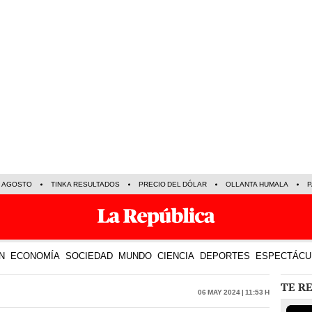
E AGOSTO
TINKA RESULTADOS
PRECIO DEL DÓLAR
OLLANTA HUMALA
P
N
ECONOMÍA
SOCIEDAD
MUNDO
CIENCIA
DEPORTES
ESPECTÁCU
TE R
06 May 2024 | 11:53 h