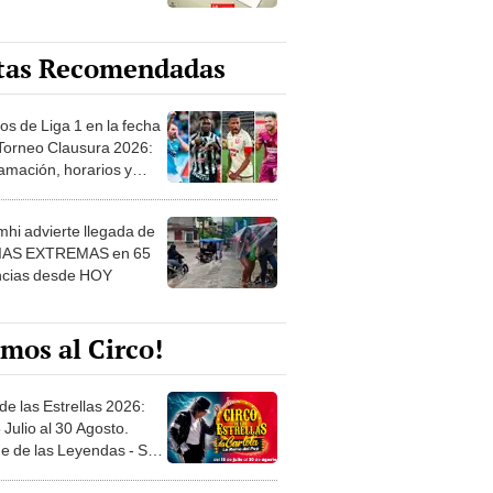
tas Recomendadas
os de Liga 1 en la fecha
 Torneo Clausura 2026:
amación, horarios y
 ver
hi advierte llegada de
IAS EXTREMAS en 65
ncias desde HOY
mos al Circo!
de las Estrellas 2026:
 Julio al 30 Agosto.
e de las Leyendas - San
l