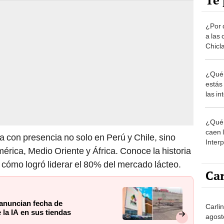
Te 
¿Por 
a las 
Chicl
¿Qué 
estás
las i
comu
¿Qué 
caen 
 con presencia no solo en Perú y Chile, sino
Inter
érica, Medio Oriente y África. Conoce la historia
y pos
cómo logró liderar el 80% del mercado lácteo.
Car
anuncian fecha de
Carli
la IA en sus tiendas
agost