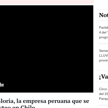
No
Partid
4 del
progr
dónde
Senam
LLUV
provi
¡Va
Circo 
del 15
Parqu
Gloria, la empresa peruana que se
Migue
cteo en Chile