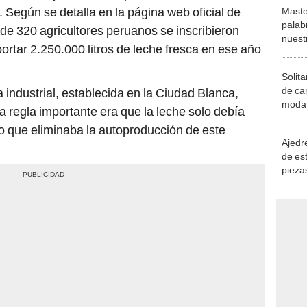
. Según se detalla en la página web oficial de
Maste
palab
 de 320 agricultores peruanos se inscribieron
nuest
rtar 2.250.000 litros de leche fresca en ese año
Solita
de ca
a industrial, establecida en la Ciudad Blanca,
moda.
a regla importante era que la leche solo debía
demue
o que eliminaba la autoproducción de este
Ajedre
de es
piezas
consi