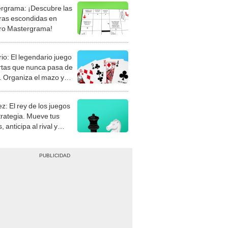
rgrama: ¡Descubre las
ras escondidas en
ro Mastergrama!
rio: El legendario juego
rtas que nunca pasa de
 Organiza el mazo y
stra tu habilidad.
z: El rey de los juegos
trategia. Mueve tus
, anticipa al rival y
gue el jaque mate.