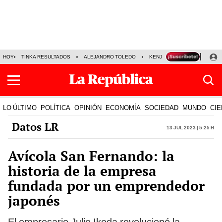
HOY
TINKA RESULTADOS
ALEJANDRO TOLEDO
KENJI FUJIMORI
PRECIO
LO ÚLTIMO
POLÍTICA
OPINIÓN
ECONOMÍA
SOCIEDAD
MUNDO
CIE
Datos LR
13 Jul 2023 | 5:25 h
Avícola San Fernando: la
historia de la empresa
fundada por un emprendedor
japonés