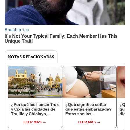
NOTAS RELACIONADAS
¿Por qué les llaman Trux
¿Qué significa soñar
¿Qué 
y Cix a las ciudades de
que estás embarazada?
que s
Trujillo y Chiclayo,
Estas son las
dien
respectivamente?
interpretaciones más
Inter
LEER MÁS
LEER MÁS
comunes
psico
expl