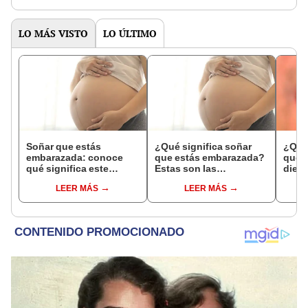
LO MÁS VISTO
LO ÚLTIMO
Soñar que estás
¿Qué significa soñar
¿Qué 
embarazada: conoce
que estás embarazada?
que s
qué significa este
Estas son las
dient
interesante sueño
interpretaciones más
pres
LEER MÁS
LEER MÁS
comunes