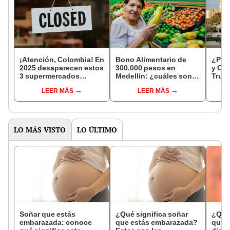
¡Atención, Colombia! En
Bono Alimentario de
¿Por 
2025 desaparecen estos
300.000 pesos en
y Cix
3 supermercados
Medellín: ¿cuáles son
Truji
conocidos: así afectará
los requisitos y cómo
resp
LEER MÁS
LEER MÁS
a millones de
inscribirme al subsidio?
consumidores
LO MÁS VISTO
LO ÚLTIMO
Soñar que estás
¿Qué significa soñar
¿Qué 
embarazada: conoce
que estás embarazada?
que s