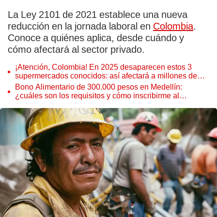
La Ley 2101 de 2021 establece una nueva
reducción en la jornada laboral en
Colombia
.
Conoce a quiénes aplica, desde cuándo y
cómo afectará al sector privado.
¡Atención, Colombia! En 2025 desaparecen estos 3
supermercados conocidos: así afectará a millones de
consumidores
Bono Alimentario de 300.000 pesos en Medellín:
¿cuáles son los requisitos y cómo inscribirme al
subsidio?