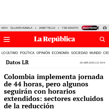
HOY
OLLANTA HUMALA
JANET TELLO
7 DE AGOSTO
TINKA RESULTADOS
LO ÚLTIMO
POLÍTICA
OPINIÓN
ECONOMÍA
SOCIEDAD
MUNDO
CIE
Datos LR
28 Abr 2025 | 21:39 h
Colombia implementa jornada
de 44 horas, pero algunos
seguirán con horarios
extendidos: sectores excluidos
de la reducción