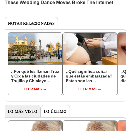
NOTAS RELACIONADAS
¿Por qué les llaman Trux
¿Qué significa soñar
¿Qué 
y Cix a las ciudades de
que estás embarazada?
que s
Trujillo y Chiclayo,
Estas son las
dien
respectivamente?
interpretaciones más
Inter
LEER MÁS
LEER MÁS
comunes
psico
expl
LO MÁS VISTO
LO ÚLTIMO