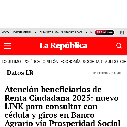
HOY
JORGE MESSI
ALIANZA LIMA VS SPORT BOYS
KENJI FUJIMORI
PRE
LO ÚLTIMO
POLÍTICA
OPINIÓN
ECONOMÍA
SOCIEDAD
MUNDO
CIE
Datos LR
01 Feb 2025 | 18:50 h
Atención beneficiarios de
Renta Ciudadana 2025: nuevo
LINK para consultar con
cédula y giros en Banco
Agrario vía Prosperidad Social