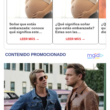
Soñar que estás
¿Qué significa soñar
¿Qué 
embarazada: conoce
que estás embarazada?
que s
qué significa este
Estas son las
dient
interesante sueño
interpretaciones más
pres
LEER MÁS
LEER MÁS
comunes