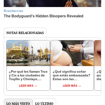
NOTAS RELACIONADAS
¿Por qué les llaman Trux
¿Qué significa soñar
¿Qué 
y Cix a las ciudades de
que estás embarazada?
que s
Trujillo y Chiclayo,
Estas son las
dien
respectivamente?
interpretaciones más
Inter
LEER MÁS
LEER MÁS
comunes
psico
expl
LO MÁS VISTO
LO ÚLTIMO