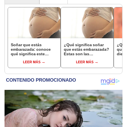
Soñar que estás
¿Qué significa soñar
¿Qué 
embarazada: conoce
que estás embarazada?
que s
qué significa este
Estas son las
dient
interesante sueño
interpretaciones más
pres
LEER MÁS
LEER MÁS
comunes