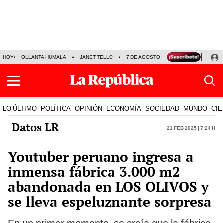
HOY
OLLANTA HUMALA
JANET TELLO
7 DE AGOSTO
TINKA RESULTADOS
LO ÚLTIMO
POLÍTICA
OPINIÓN
ECONOMÍA
SOCIEDAD
MUNDO
CIE
Datos LR
21 Feb 2025 | 7:24 h
Youtuber peruano ingresa a
inmensa fábrica 3.000 m2
abandonada en LOS OLIVOS y
se lleva espeluznante sorpresa