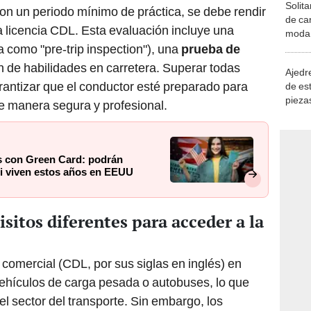
Solita
on un periodo mínimo de práctica, se debe rendir
de ca
a licencia CDL. Esta evaluación incluye una
moda.
demue
 como "pre-trip inspection"), una
prueba de
n de habilidades en carretera. Superar todas
Ajedre
rantizar que el conductor esté preparado para
de es
piezas
e manera segura y profesional.
consi
s con Green Card: podrán
si viven estos años en EEUU
sitos diferentes para acceder a la
 comercial (CDL, por sus siglas en inglés) en
ehículos de carga pesada o autobuses, lo que
l sector del transporte. Sin embargo, los