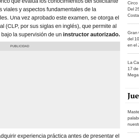
rico que evalúa los conocimientos del solicitante
Circo
s viales y aspectos fundamentales de la
Del 2
Costa
les. Una vez aprobado este examen, se otorga el
 (CLP, por sus siglas en inglés), que permite al
Gran 
 bajo la supervisión de un
instructor autorizado.
del 10
en el
La Ca
17 de 
Mega 
Ju
Maste
palab
nuest
quirir experiencia práctica antes de presentar el