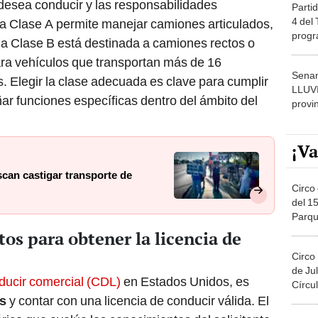
desea conducir y las responsabilidades
Partid
4 del
La Clase A permite manejar camiones articulados,
progr
la Clase B está destinada a camiones rectos o
dónde
ara vehículos que transportan más de 16
Senam
. Elegir la clase adecuada es clave para cumplir
LLUV
r funciones específicas dentro del ámbito del
provi
¡Va
can castigar transporte de
Circo 
del 15
Parqu
Migue
tos para obtener la licencia de
Circo
de Jul
nducir comercial (CDL)
en Estados Unidos, es
Círcul
s
y contar con una licencia de conducir válida. El