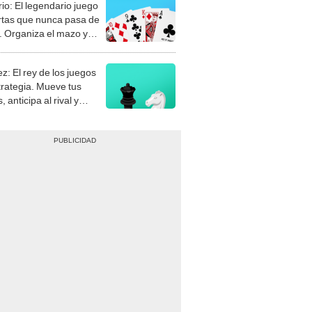
rio: El legendario juego
rtas que nunca pasa de
 Organiza el mazo y
stra tu habilidad.
z: El rey de los juegos
trategia. Mueve tus
, anticipa al rival y
gue el jaque mate.