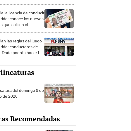
cir a quienes no
an este requisito básico
a la licencia de conducir
ifornia
orida: conoce los nuevos
s que solicita el
V para sacar el
so
an las reglas del juego
orida: conductores de
-Dade podrán hacer los
es de su licencia de
cir de manera diferente
lincaturas
ncatura del domingo 9 de
o de 2026
tas Recomendadas