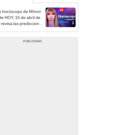
o horóscopo de Mhoni
te HOY, 15 de abril de
1
 revisa las predicciones
signo y entérate si te
a un día afortunado