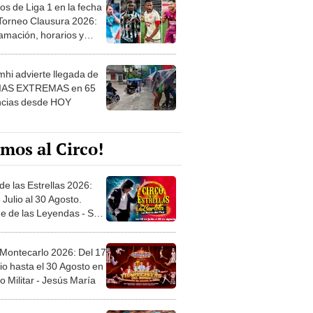
os de Liga 1 en la fecha
 Torneo Clausura 2026:
amación, horarios y
 ver
hi advierte llegada de
IAS EXTREMAS en 65
ncias desde HOY
mos al Circo!
de las Estrellas 2026:
 Julio al 30 Agosto.
e de las Leyendas - San
l
 Montecarlo 2026: Del 17
io hasta el 30 Agosto en
o Militar - Jesús María