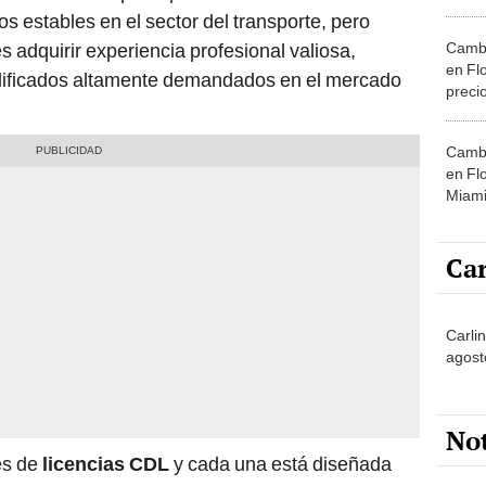
condu
os estables en el sector del transporte, pero
cumpl
Cambi
 adquirir experiencia profesional valiosa,
en Cal
en Fl
alificados altamente demandados en el mercado
precio
FLHSM
permi
Cambi
en Fl
Miami
trámit
condu
Car
Carli
agost
No
es de
licencias CDL
y cada una está diseñada