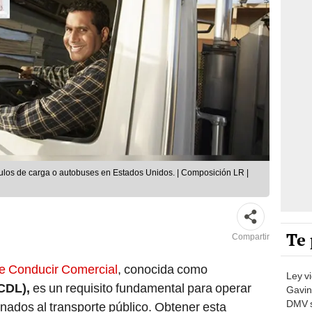
ulos de carga o autobuses en Estados Unidos. | Composición LR |
Te 
Compartir
de Conducir Comercial
, conocida como
Ley v
(CDL),
es un requisito fundamental para operar
Gavin
DMV s
nados al transporte público. Obtener esta