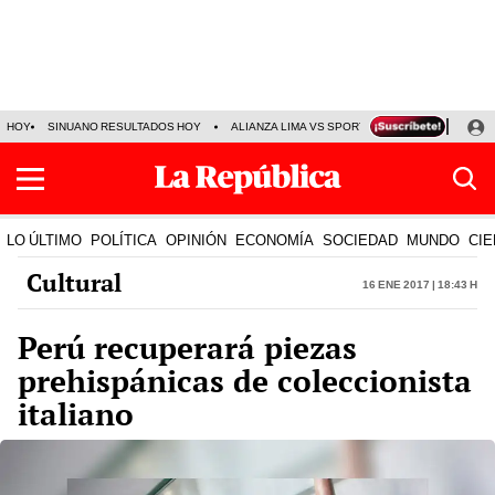
HOY
SINUANO RESULTADOS HOY
ALIANZA LIMA VS SPORT BOYS
JORGE MES
LO ÚLTIMO
POLÍTICA
OPINIÓN
ECONOMÍA
SOCIEDAD
MUNDO
CIE
Cultural
16 Ene 2017 | 18:43 h
Perú recuperará piezas
prehispánicas de coleccionista
italiano