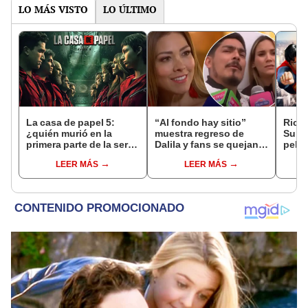
LO MÁS VISTO
LO ÚLTIMO
La casa de papel 5:
“Al fondo hay sitio”
Rich
¿quién murió en la
muestra regreso de
Supe
primera parte de la serie
Dalila y fans se quejan
pelíc
española?
en redes: “¡Dejen
infan
LEER MÁS
LEER MÁS
avanzar la trama!”
Holl