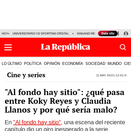
HOY
UNIVERSITARIO VS SPORTING CRISTAL
SINUANO RESULTADOS HOY
CA
LO ÚLTIMO
POLÍTICA
OPINIÓN
ECONOMÍA
SOCIEDAD
MUNDO
CIE
Cine y series
11 May 2023 | 12:01 h
"Al fondo hay sitio": ¿qué pasa
entre Koky Reyes y Claudia
Llanos y por qué sería malo?
En
"Al fondo hay sitio"
, una escena del reciente
capítulo dio un giro inesperado a la serie.