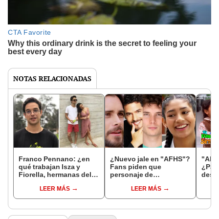
NOTAS RELACIONADAS
Franco Pennano: ¿en
¿Nuevo jale en "AFHS"?
"Al f
qué trabajan Isza y
Fans piden que
¿Paq
Fiorella, hermanas del
personaje de
desm
popular 'Cristóbal' de
"Maricucha 2" sea
Franc
LEER MÁS
LEER MÁS
"AFHS"?
conquista de July
pront