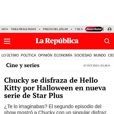
HOY
TINKA RESULTADOS
PRECIO DEL DÓLAR
7 DE AGOSTO
OLLANTA H
LO ÚLTIMO
POLÍTICA
OPINIÓN
ECONOMÍA
SOCIEDAD
MUNDO
CIE
Cine y series
27 Oct 2021 | 23:46 h
Chucky se disfraza de Hello
Kitty por Halloween en nueva
serie de Star Plus
¿Te lo imaginabas? El segundo episodio del
show mostró a Chucky con un singular disfraz.