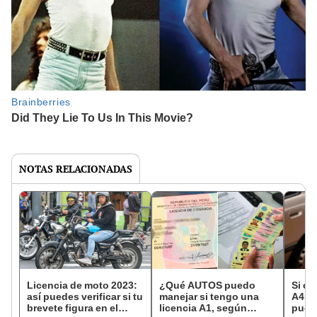
NOTAS RELACIONADAS
Licencia de moto 2023:
¿Qué AUTOS puedo
Si cu
así puedes verificar si tu
manejar si tengo una
A4, 
brevete figura en el
licencia A1, según
puedo