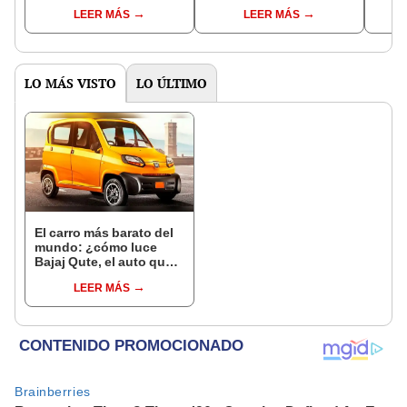
sistema del MTC
MTC?
Perú
LEER MÁS
LEER MÁS
LO MÁS VISTO
LO ÚLTIMO
El carro más barato del
mundo: ¿cómo luce
Bajaj Qute, el auto que
cuesta menos de 3.500
LEER MÁS
dólares?