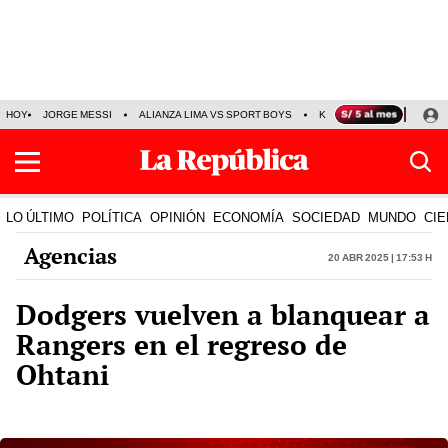
HOY
JORGE MESSI
ALIANZA LIMA VS SPORT BOYS
KENJI FUJIMORI
PRE
LO ÚLTIMO
POLÍTICA
OPINIÓN
ECONOMÍA
SOCIEDAD
MUNDO
CIE
Agencias
20 Abr 2025 | 17:53 h
Dodgers vuelven a blanquear a
Rangers en el regreso de
Ohtani