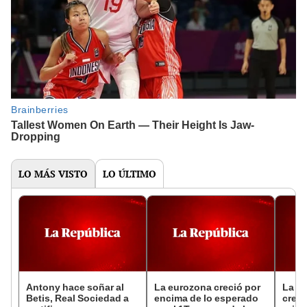
LO MÁS VISTO
LO ÚLTIMO
Antony hace soñar al
La eurozona creció por
La e
Betis, Real Sociedad a
encima de lo esperado
crece